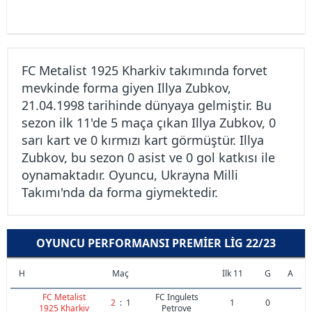
FC Metalist 1925 Kharkiv takımında forvet
mevkinde forma giyen Illya Zubkov,
21.04.1998 tarihinde dünyaya gelmiştir. Bu
sezon ilk 11'de 5 maça çıkan Illya Zubkov, 0
sarı kart ve 0 kırmızı kart görmüştür. Illya
Zubkov, bu sezon 0 asist ve 0 gol katkısı ile
oynamaktadır. Oyuncu, Ukrayna Milli
Takımı'nda da forma giymektedir.
OYUNCU PERFORMANSI PREMIER LIG 22/23
H
Maç
İlk 11
G
A
FC Metalist
FC Ingulets
2
:
1
1
0
1925 Kharkiv
Petrove