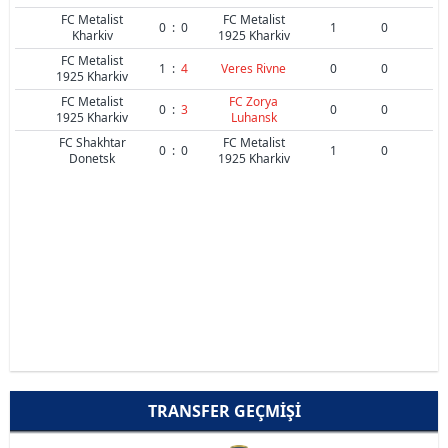
FC Metalist
FC Metalist
0
:
0
1
0
Kharkiv
1925 Kharkiv
FC Metalist
1
:
4
Veres Rivne
0
0
1925 Kharkiv
FC Metalist
FC Zorya
0
:
3
0
0
1925 Kharkiv
Luhansk
FC Shakhtar
FC Metalist
0
:
0
1
0
Donetsk
1925 Kharkiv
TRANSFER GEÇMIŞI