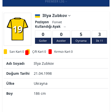
PREMIER LIG
Illya Zubkov
Pozisyon
Forvet
19
Kullandığı Ayak
--
0
0
5
3
Goller
Asistler
Oynama
İlk 11
Sarı Kart 0
Çift Kart 0
Kırmızı Kart 0
Adı Soyadı
Illya Zubkov
Doğum Tarihi
21.04.1998
Ülke
Ukrayna
Boy
186 cm