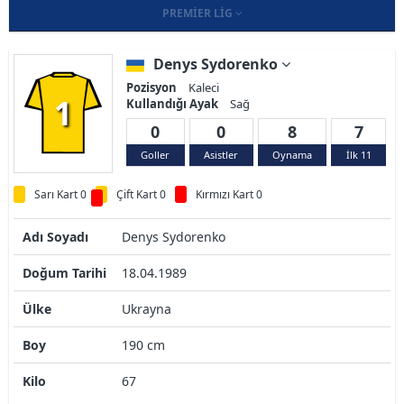
PREMIER LIG
Denys Sydorenko
Pozisyon
Kaleci
1
Kullandığı Ayak
Sağ
0
0
8
7
Goller
Asistler
Oynama
İlk 11
Sarı Kart 0
Çift Kart 0
Kırmızı Kart 0
Adı Soyadı
Denys Sydorenko
Doğum Tarihi
18.04.1989
Ülke
Ukrayna
Boy
190 cm
Kilo
67