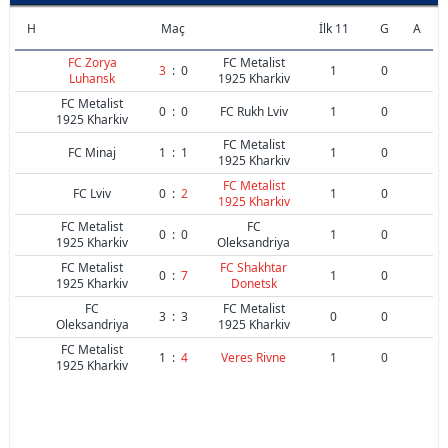
H
Maç
İlk 11
G
A
FC Zorya
FC Metalist
3
:
0
1
0
Luhansk
1925 Kharkiv
FC Metalist
0
:
0
FC Rukh Lviv
1
0
1925 Kharkiv
FC Metalist
FC Minaj
1
:
1
1
0
1925 Kharkiv
FC Metalist
FC Lviv
0
:
2
1
0
1925 Kharkiv
FC Metalist
FC
0
:
0
1
0
1925 Kharkiv
Oleksandriya
FC Metalist
FC Shakhtar
0
:
7
1
0
1925 Kharkiv
Donetsk
FC
FC Metalist
3
:
3
0
0
Oleksandriya
1925 Kharkiv
FC Metalist
1
:
4
Veres Rivne
1
0
1925 Kharkiv