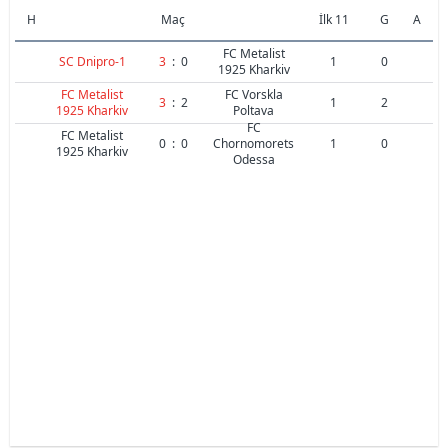
H
Maç
İlk 11
G
A
FC Metalist
SC Dnipro-1
3
:
0
1
0
1925 Kharkiv
FC Metalist
FC Vorskla
3
:
2
1
2
1925 Kharkiv
Poltava
FC
FC Metalist
0
:
0
Chornomorets
1
0
1925 Kharkiv
Odessa