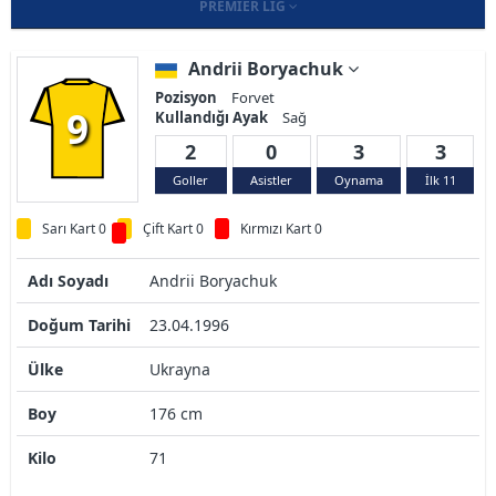
PREMIER LIG
Andrii Boryachuk
Pozisyon
Forvet
9
Kullandığı Ayak
Sağ
2
0
3
3
Goller
Asistler
Oynama
İlk 11
Sarı Kart 0
Çift Kart 0
Kırmızı Kart 0
Adı Soyadı
Andrii Boryachuk
Doğum Tarihi
23.04.1996
Ülke
Ukrayna
Boy
176 cm
Kilo
71