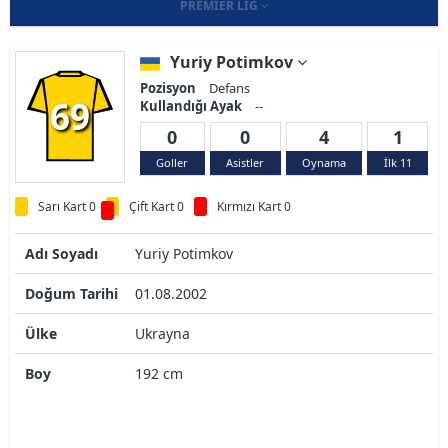
PREMIER LIG
Yuriy Potimkov
Pozisyon
Defans
69
Kullandığı Ayak
--
0
0
4
1
Goller
Asistler
Oynama
İlk 11
Sarı Kart 0
Çift Kart 0
Kırmızı Kart 0
Adı Soyadı
Yuriy Potimkov
Doğum Tarihi
01.08.2002
Ülke
Ukrayna
Boy
192 cm