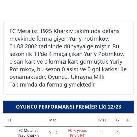
FC Metalist 1925 Kharkiv takımında defans
mevkinde forma giyen Yuriy Potimkov,
01.08.2002 tarihinde dünyaya gelmiştir. Bu
sezon ilk 11'de 4 maça çıkan Yuriy Potimkov,
0 sarı kart ve 0 kırmızı kart görmüştür. Yuriy
Potimkov, bu sezon 0 asist ve 0 gol katkısı ile
oynamaktadır. Oyuncu, Ukrayna Milli
Takımı'nda da forma giymektedir.
OYUNCU PERFORMANSI PREMIER LIG 22/23
H
Maç
İlk 11
G
A
FC Metalist
FC Kryvbas
0
:
2
1
0
1925 Kharkiv
Kriviy Rih