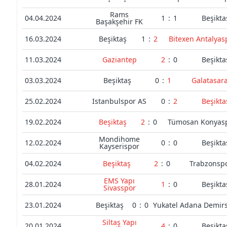
Rams
04.04.2024
1
:
1
Beşikta
Başakşehir FK
16.03.2024
Beşiktaş
1
:
2
Bitexen Antalyas
11.03.2024
Gaziantep
2
:
0
Beşikta
03.03.2024
Beşiktaş
0
:
1
Galatasar
25.02.2024
Istanbulspor AS
0
:
2
Beşikta
19.02.2024
Beşiktaş
2
:
0
Tümosan Konyas
Mondihome
12.02.2024
0
:
0
Beşikta
Kayserispor
04.02.2024
Beşiktaş
2
:
0
Trabzonsp
EMS Yapı
28.01.2024
1
:
0
Beşikta
Sivasspor
23.01.2024
Beşiktaş
0
:
0
Yukatel Adana Demir
Siltaş Yapı
20.01.2024
4
:
0
Beşikta