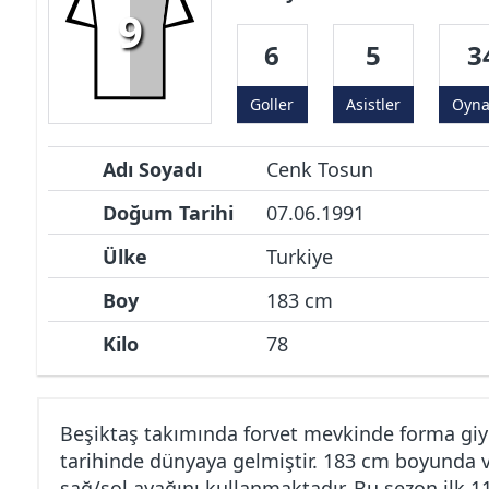
9
6
5
3
Goller
Asistler
Oyn
Adı Soyadı
Cenk Tosun
Doğum Tarihi
07.06.1991
Ülke
Turkiye
Boy
183 cm
Kilo
78
Beşiktaş takımında forvet mevkinde forma giy
tarihinde dünyaya gelmiştir. 183 cm boyunda v
sağ/sol ayağını kullanmaktadır. Bu sezon ilk 