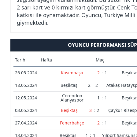
2 sarı kart ve 0 kırmızı kart görmüştür. Cenk T
katkısı ile oynamaktadır. Oyuncu, Turkiye Mill
giymektedir.
OYUNCU PERFORMANSI SÜPE
Tarih
Hafta
Maç
26.05.2024
Kasımpaşa
2
:
1
Beşikta
18.05.2024
Beşiktaş
2
:
2
Atakaş Hatays
Corendon
12.05.2024
1
:
1
Beşikta
Alanyaspor
03.05.2024
Beşiktaş
3
:
2
Çaykur Rizesp
27.04.2024
Fenerbahçe
2
:
1
Beşikta
13.04.2024
Beşiktaş
1
:
1
Yılport Samsuns