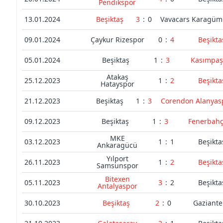
Pendikspor
13.01.2024
Beşiktaş
3
:
0
Vavacars Karagüm
09.01.2024
Çaykur Rizespor
0
:
4
Beşikta
05.01.2024
Beşiktaş
1
:
3
Kasımpa
Atakaş
25.12.2023
1
:
2
Beşikta
Hatayspor
21.12.2023
Beşiktaş
1
:
3
Corendon Alanyas
09.12.2023
Beşiktaş
1
:
3
Fenerbah
MKE
03.12.2023
1
:
1
Beşikta
Ankaragücü
Yılport
26.11.2023
1
:
2
Beşikta
Samsunspor
Bitexen
05.11.2023
3
:
2
Beşikta
Antalyaspor
30.10.2023
Beşiktaş
2
:
0
Gaziante