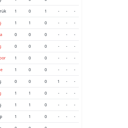
rük
1
0
1
-
-
-
ş
1
1
0
-
-
-
şa
0
0
0
-
-
-
ş
0
0
0
-
-
-
por
1
0
0
-
-
-
çe
1
0
0
-
-
-
ş
0
0
0
1
-
-
ş
1
1
0
-
-
-
ş
1
1
0
-
-
-
p
1
1
0
-
-
-