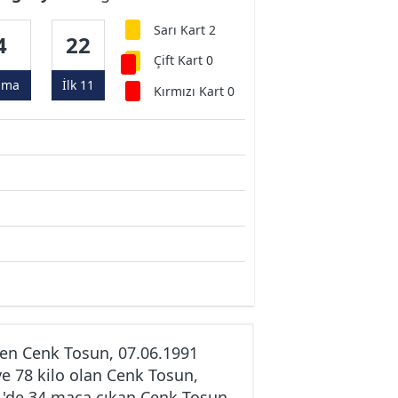
Sarı Kart 2
4
22
Çift Kart 0
ama
İlk 11
Kırmızı Kart 0
en Cenk Tosun, 07.06.1991
e 78 kilo olan Cenk Tosun,
11'de 34 maça çıkan Cenk Tosun,