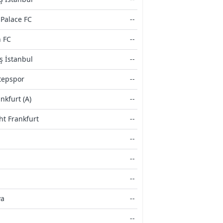
 Palace FC
--
n FC
--
ş İstanbul
--
tepspor
--
ankfurt (A)
--
ht Frankfurt
--
--
--
--
ya
--
--