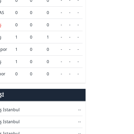
ş
0
0
0
-
-
-
AS
0
0
0
-
-
-
ş
0
0
0
-
-
-
ş
1
0
1
-
-
-
spor
1
0
0
-
-
-
ş
1
0
0
-
-
-
por
0
0
0
-
-
-
ŞI
ş İstanbul
--
ş İstanbul
--
ş İstanbul
--