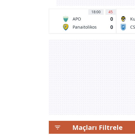
18:00
45
0
APO
Ku
Levadeiakos
Pa
0
Panaitolikos
C
FC
Agrinio
Un
Cr
Maçları Filtrele