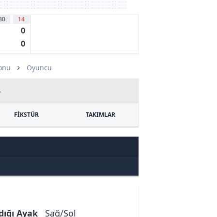
30
14
0
0
zonu
Oyuncu
4
FİKSTÜR
TAKIMLAR
dığı Ayak
Sağ/Sol