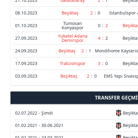
21.10.2023
Galatasaray
2
:
1
Beşikta
08.10.2023
Beşiktaş
2
:
0
Istanbulspor 
Tümosan
01.10.2023
0
:
2
Beşikta
Konyaspor
Yukatel Adana
27.09.2023
4
:
2
Beşikta
Demirspor
24.09.2023
Beşiktaş
2
:
1
Mondihome Kayseri
17.09.2023
Trabzonspor
3
:
0
Beşikta
03.09.2023
Beşiktaş
2
:
0
EMS Yapı Sivass
TRANSFER GEÇMI
02.07.2022 - Şimdi
Beşikta
01.02.2021 - 30.06.2021
Beşikta
01.02.2021 - 23.03.2021
Beşikta