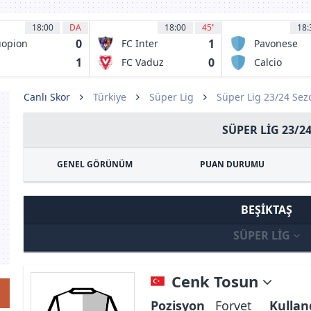
18:00
DA
18:00
45
'
18:
0
1
opion
FC Inter
Pavonese
lloseura
Turku
1
0
S
FC Vaduz
Calcio
iversitatea
Desenzano
aiova 1948
Canlı Skor
Türkiye
Süper Lig
Süper Lig 23/24 Se
SÜPER LIG 23/2
GENEL GÖRÜNÜM
PUAN DURUMU
BEŞIKTAŞ
SÜPER LIG
Cenk Tosun
Pozisyon
Forvet
Kullan