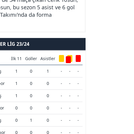
osun, bu sezon 5 asist ve 6 gol
i Takımı'nda da forma
R LIG 23/24
İlk 11
Goller
Asistler
ş
1
0
1
-
-
-
por
1
0
0
-
-
-
ş
1
0
0
-
-
-
or
0
0
0
-
-
-
ş
0
1
0
-
-
-
por
0
0
0
-
-
-