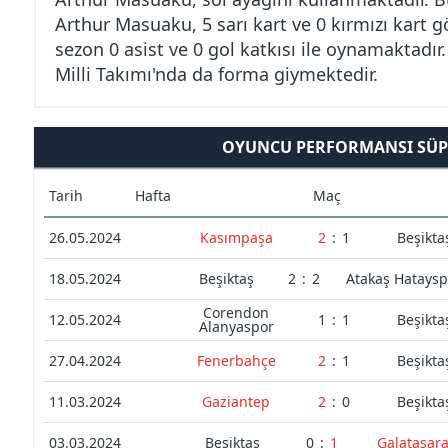
Arthur Masuaku, 5 sarı kart ve 0 kırmızı kart
sezon 0 asist ve 0 gol katkısı ile oynamaktad
Milli Takımı'nda da forma giymektedir.
OYUNCU PERFORMANSI SÜPE
Tarih
Hafta
Maç
26.05.2024
Kasımpaşa
2
:
1
Beşikta
18.05.2024
Beşiktaş
2
:
2
Atakaş Hataysp
Corendon
12.05.2024
1
:
1
Beşikta
Alanyaspor
27.04.2024
Fenerbahçe
2
:
1
Beşikta
11.03.2024
Gaziantep
2
:
0
Beşikta
03.03.2024
Beşiktaş
0
:
1
Galatasar