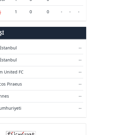
ş
1
0
0
-
-
-
ŞI
 İstanbul
--
 İstanbul
--
m United FC
--
os Piraeus
--
ennes
--
umhuriyeti
--