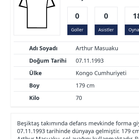
0
0
1
Goller
Asistler
Oyn
Adı Soyadı
Arthur Masuaku
Doğum Tarihi
07.11.1993
Ülke
Kongo Cumhuriyeti
Boy
179 cm
Kilo
70
Beşiktaş takımında defans mevkinde forma g
07.11.1993 tarihinde dünyaya gelmiştir. 179 c
Arthur Masuaku, sol ayağını kullanmaktadır. B