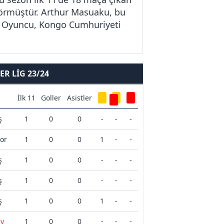
 görmüştür. Arthur Masuaku, bu
ır. Oyuncu, Kongo Cumhuriyeti
R LIG 23/24
İlk 11
Goller
Asistler
ş
1
0
0
-
-
-
or
1
0
0
1
-
-
ş
1
0
0
-
-
-
ş
1
0
0
-
-
-
ş
1
0
0
1
-
-
ay
1
0
0
-
-
-