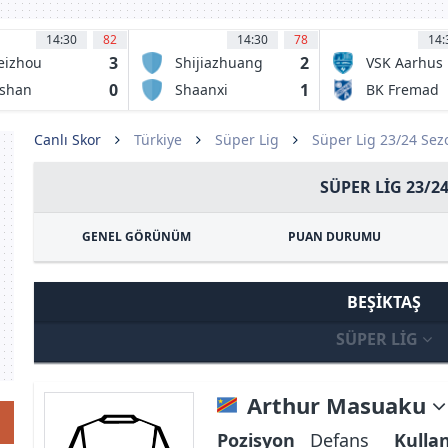
14:30
82
14:30
78
14:
3
2
eizhou
Shijiazhuang
VSK Aarhus
kka FC
Kungfu FC
0
1
shan
Shaanxi
BK Fremad
nshi FC
Union FC
Amager
Canlı Skor
Türkiye
Süper Lig
Süper Lig 23/24 Se
SÜPER LIG 23/2
GENEL GÖRÜNÜM
PUAN DURUMU
BEŞIKTAŞ
SÜPER LIG
Arthur Masuaku
Pozisyon
Defans
Kulla