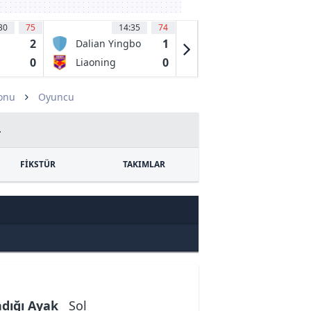
30
75
14:35
74
15:00
52
'
2
1
1
Dalian Yingbo
Yunnan
FC
Yukun
0
0
0
Liaoning
Chengdu
Tieren FC
Rongcheng
FC
zonu
Oyuncu
4
FİKSTÜR
TAKIMLAR
ndığı Ayak
Sol