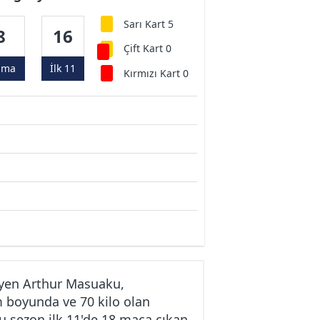
Sarı Kart 5
8
16
Çift Kart 0
ama
İlk 11
Kırmızı Kart 0
iyen Arthur Masuaku,
m boyunda ve 70 kilo olan
u sezon ilk 11'de 18 maça çıkan