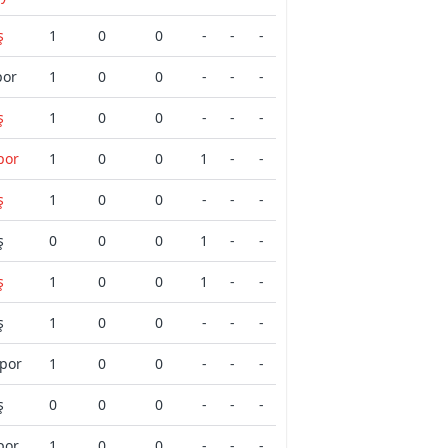
ş
1
0
0
-
-
-
por
1
0
0
-
-
-
ş
1
0
0
-
-
-
por
1
0
0
1
-
-
ş
1
0
0
-
-
-
ş
0
0
0
1
-
-
ş
1
0
0
1
-
-
ş
1
0
0
-
-
-
por
1
0
0
-
-
-
ş
0
0
0
-
-
-
por
1
0
0
-
-
-