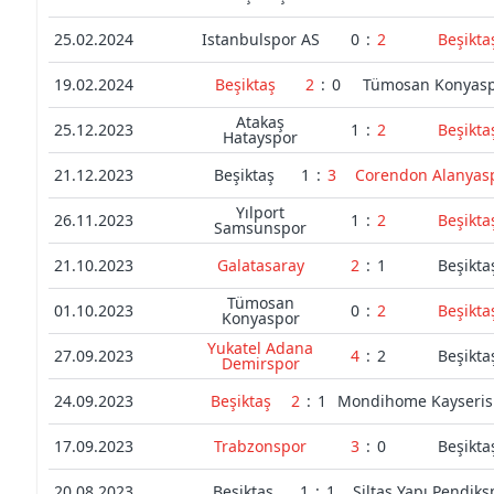
25.02.2024
Istanbulspor AS
0
:
2
Beşikta
19.02.2024
Beşiktaş
2
:
0
Tümosan Konyas
Atakaş
25.12.2023
1
:
2
Beşikta
Hatayspor
21.12.2023
Beşiktaş
1
:
3
Corendon Alanyas
Yılport
26.11.2023
1
:
2
Beşikta
Samsunspor
21.10.2023
Galatasaray
2
:
1
Beşikta
Tümosan
01.10.2023
0
:
2
Beşikta
Konyaspor
Yukatel Adana
27.09.2023
4
:
2
Beşikta
Demirspor
24.09.2023
Beşiktaş
2
:
1
Mondihome Kayseris
17.09.2023
Trabzonspor
3
:
0
Beşikta
20.08.2023
Beşiktaş
1
:
1
Siltaş Yapı Pendiks