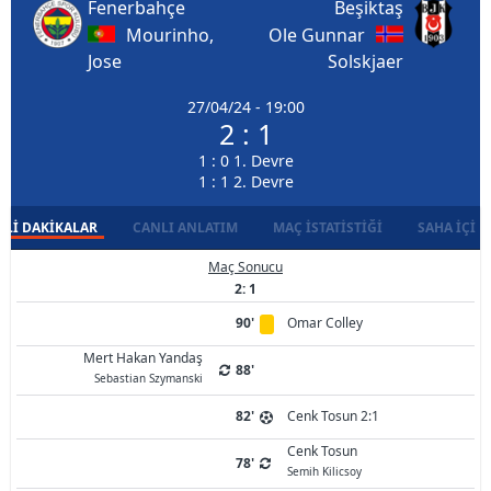
Fenerbahçe
Beşiktaş
Mourinho,
Ole Gunnar
Jose
Solskjaer
27/04/24 - 19:00
2 : 1
1 : 0 1. Devre
1 : 1 2. Devre
LI DAKIKALAR
CANLI ANLATIM
MAÇ İSTATISTIĞI
SAHA İÇI D
Maç Sonucu
2: 1
90'
Omar Colley
Mert Hakan Yandaş
88'
Sebastian Szymanski
82'
Cenk Tosun 2:1
Cenk Tosun
78'
Semih Kilicsoy