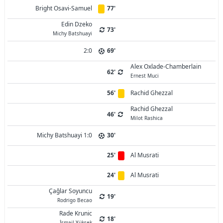
Bright Osavi-Samuel
77'
Edin Dzeko
73'
Michy Batshuayi
2:0
69'
Alex Oxlade-Chamberlain
62'
Ernest Muci
56'
Rachid Ghezzal
Rachid Ghezzal
46'
Milot Rashica
Michy Batshuayi 1:0
30'
25'
Al Musrati
24'
Al Musrati
Çağlar Soyuncu
19'
Rodrigo Becao
Rade Krunic
18'
İsmail Yüksek