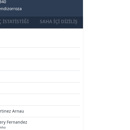
9840
endizorroza
 İSTATISTIĞI
SAHA İÇI DIZILIŞ
rtinez Arnau
ery Fernandez
inho