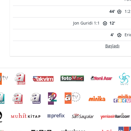
44'
1:2
Jon Guridi 1:1
12'
4'
Eri
Başladı