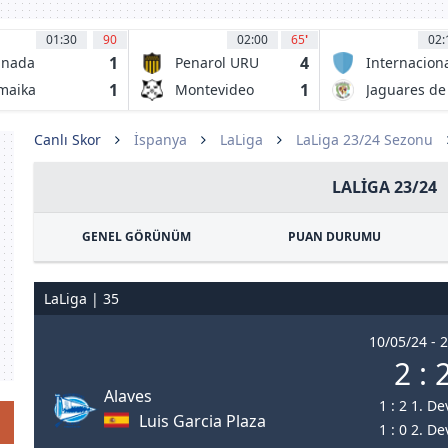
01:30
90
02:00
65
'
02:
1
4
anada
Penarol URU
Internacion
de Bogota.
1
1
maika
Montevideo
Jaguares de
Wanderers
Cordoba
Canlı Skor
İspanya
LaLiga
LaLiga 23/24 Sezonu
LALIGA 23/24
GENEL GÖRÜNÜM
PUAN DURUMU
LaLiga | 35
10/05/24 - 
2 : 
Alaves
1 : 2 1. De
Luis Garcia Plaza
1 : 0 2. De