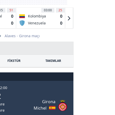
15
51
03:00
25
03:15
9
0
0
0
al
Kolombiya
CA Tigre
0
0
0
Venezuela
CA Belgrano
de Cordoba
Alaves - Girona maçı
FİKSTÜR
TAKIMLAR
22:00
2
Girona
vre
Michel
vre