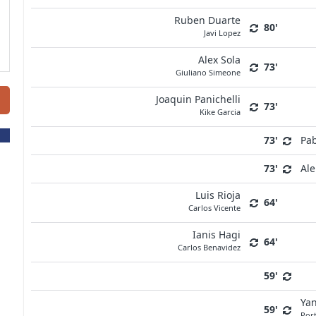
Ruben Duarte
80'
Javi Lopez
Alex Sola
73'
Giuliano Simeone
Joaquin Panichelli
73'
Kike Garcia
73'
Pab
73'
Ale
Luis Rioja
64'
Carlos Vicente
Ianis Hagi
64'
Carlos Benavidez
59'
Ya
59'
Por