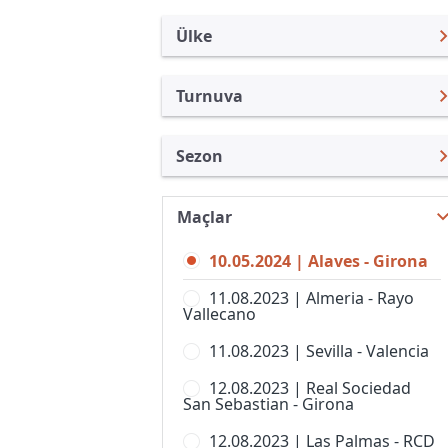
Ülke
Turnuva
İspanya
LaLiga
Sezon
Türkiye
Copa del Rey
LaLiga 23/24
Uluslararası
Süper Kupa
Maçlar
LaLiga 26/27
Uluslararası Kulüpler
Copa de SM La Reina
10.05.2024 | Alaves - Girona
LaLiga 25/26
Turkiye
Copa Federacion
11.08.2023 | Almeria - Rayo
LaLiga 24/25
İngiltere
Vallecano
LaLiga 2
LaLiga 22/23
Almanya Amatör
11.08.2023 | Sevilla - Valencia
Premier Lig, Bayanlar
LaLiga 21/22
Fransa
12.08.2023 | Real Sociedad
Primera Federacion
San Sebastian - Girona
LaLiga 20/21
İtalya
Primera Federacion, Women
12.08.2023 | Las Palmas - RCD