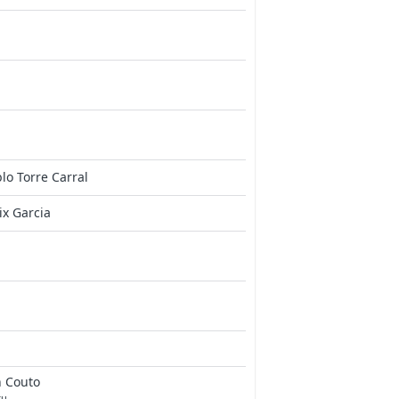
lo Torre Carral
ix Garcia
n Couto
tu