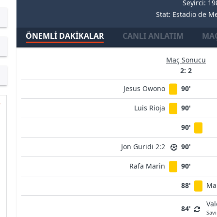
Seyirci: 1
Stat: Estadio de M
ÖNEMLI DAKIKALAR
CANLI ANLATIM
MAÇ
Maç Sonucu
2: 2
Jesus Owono
90'
Luis Rioja
90'
90'
Jon Guridi 2:2
90'
Rafa Marin
90'
88'
Ma
Val
84'
Sav