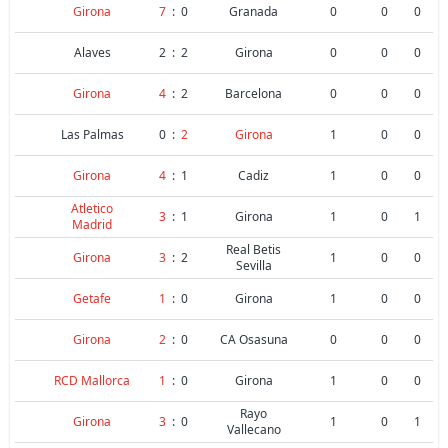
Girona
7
:
0
Granada
0
0
0
Alaves
2
:
2
Girona
0
0
0
Girona
4
:
2
Barcelona
0
0
0
Las Palmas
0
:
2
Girona
1
0
0
Girona
4
:
1
Cadiz
1
0
0
Atletico
3
:
1
Girona
1
0
1
Madrid
Real Betis
Girona
3
:
2
1
0
0
Sevilla
Getafe
1
:
0
Girona
1
0
0
Girona
2
:
0
CA Osasuna
0
0
0
RCD Mallorca
1
:
0
Girona
1
0
0
Rayo
Girona
3
:
0
1
0
1
Vallecano