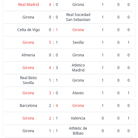
Real Madrid
4
:
0
Girona
1
0
0
Real Sociedad
Girona
0
:
0
1
0
0
San Sebastian
Celta de Vigo
0
:
1
Girona
1
0
0
Girona
5
:
1
Sevilla
1
0
1
Almeria
0
:
0
Girona
1
0
0
Atletico
Girona
4
:
3
1
0
0
Madrid
Real Betis
1
:
1
Girona
1
0
0
Sevilla
Girona
3
:
0
Alaves
1
0
1
Barcelona
2
:
4
Girona
1
0
0
Girona
2
:
1
Valencia
0
0
1
Athletic de
Girona
1
:
1
0
0
0
Bilbao