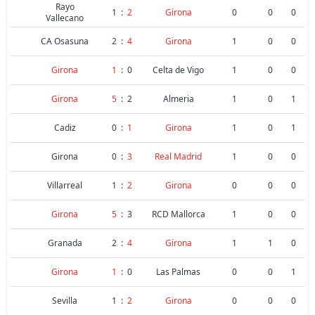
Rayo
1
:
2
Girona
0
0
0
Vallecano
CA Osasuna
2
:
4
Girona
1
0
0
Girona
1
:
0
Celta de Vigo
1
0
0
Girona
5
:
2
Almeria
1
0
1
Cadiz
0
:
1
Girona
1
0
1
Girona
0
:
3
Real Madrid
1
0
0
Villarreal
1
:
2
Girona
0
0
0
Girona
5
:
3
RCD Mallorca
1
0
0
Granada
2
:
4
Girona
1
1
0
Girona
1
:
0
Las Palmas
0
0
1
Sevilla
1
:
2
Girona
0
0
0