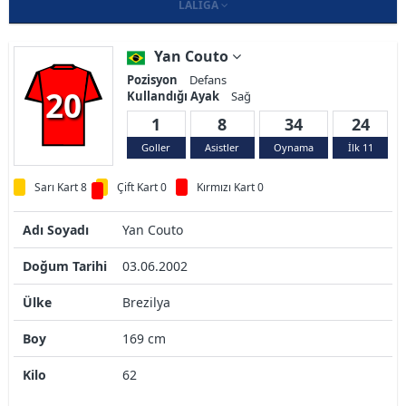
LALIGA
Yan Couto
Pozisyon
Defans
20
Kullandığı Ayak
Sağ
1
8
34
24
Goller
Asistler
Oynama
İlk 11
Sarı Kart 8
Çift Kart 0
Kırmızı Kart 0
Adı Soyadı
Yan Couto
Doğum Tarihi
03.06.2002
Ülke
Brezilya
Boy
169 cm
Kilo
62