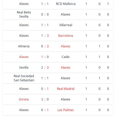
Alaves
1
:
1
RCD Mallorca
1
0
1
Real Betis
0
:
0
Alaves
1
0
0
Sevilla
Alaves
1
:
1
Villarreal
1
0
0
Alaves
1
:
3
Barcelona
1
0
0
Almeria
0
:
3
Alaves
1
1
0
Alaves
1
:
0
Cadiz
1
1
0
Sevilla
2
:
3
Alaves
1
0
0
Real Sociedad
1
:
1
Alaves
1
1
0
San Sebastian
Alaves
0
:
1
Real Madrid
1
0
0
Girona
3
:
0
Alaves
1
0
0
Alaves
0
:
1
Las Palmas
1
0
0