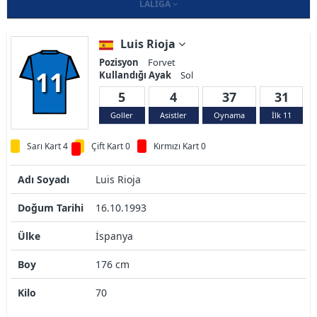
LALIGA
Luis Rioja
Pozisyon
Forvet
11
Kullandığı Ayak
Sol
5
4
37
31
Goller
Asistler
Oynama
İlk 11
Sarı Kart 4
Çift Kart 0
Kırmızı Kart 0
Adı Soyadı
Luis Rioja
Doğum Tarihi
16.10.1993
Ülke
İspanya
Boy
176 cm
Kilo
70