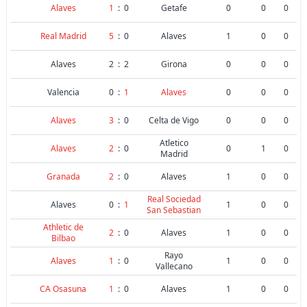
Alaves
1
:
0
Getafe
0
0
0
Real Madrid
5
:
0
Alaves
1
0
0
Alaves
2
:
2
Girona
0
0
0
Valencia
0
:
1
Alaves
0
0
0
Alaves
3
:
0
Celta de Vigo
0
0
0
Atletico
Alaves
2
:
0
0
1
0
Madrid
Granada
2
:
0
Alaves
1
0
0
Real Sociedad
Alaves
0
:
1
1
0
0
San Sebastian
Athletic de
2
:
0
Alaves
1
0
0
Bilbao
Rayo
Alaves
1
:
0
1
0
0
Vallecano
CA Osasuna
1
:
0
Alaves
1
0
0