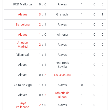
RCD Mallorca
0
:
0
Alaves
1
0
0
Alaves
3
:
1
Granada
1
0
1
Barcelona
2
:
1
Alaves
1
0
0
Alaves
1
:
0
Almeria
1
0
0
Atletico
2
:
1
Alaves
1
0
0
Madrid
Villarreal
1
:
1
Alaves
1
0
0
Real Betis
Alaves
1
:
1
1
0
0
Sevilla
Alaves
0
:
2
CA Osasuna
1
0
0
Celta de Vigo
1
:
1
Alaves
0
0
0
Athletic de
Alaves
0
:
2
1
0
0
Bilbao
Rayo
2
:
0
Alaves
1
0
0
Vallecano