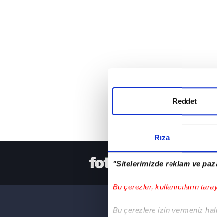
Reddet
Rıza
HER YERDE
"Sitelerimizde reklam ve paza
Bu çerezler, kullanıcıların tara
Bu çerezlere izin vermeniz halin