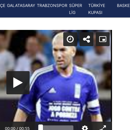
ÇE
GALATASARAY
TRABZONSPOR
SÜPER
TÜRKİYE
BASK
LİG
KUPASI
00:00
/
00:55