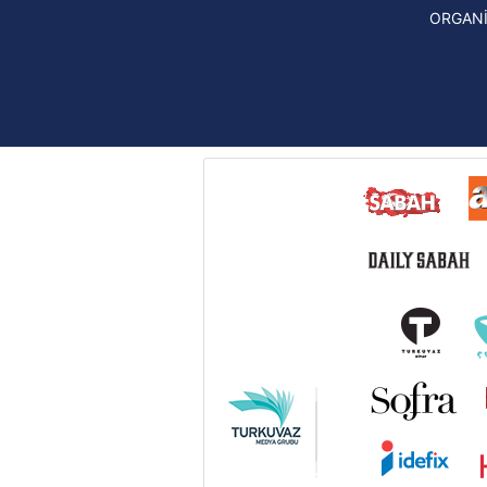
UEFA Konferans Ligi haberleri
ORGAN