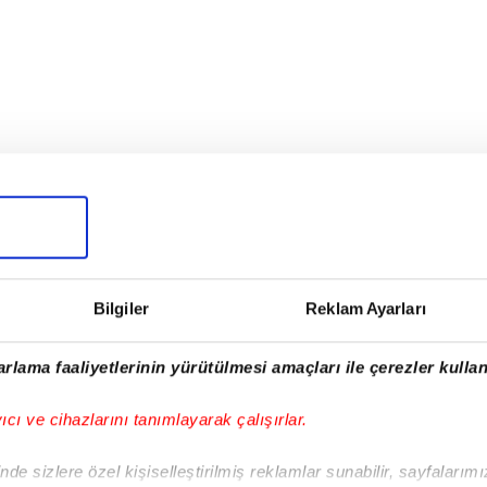
Bilgiler
Reklam Ayarları
!
rlama faaliyetlerinin yürütülmesi amaçları ile çerezler kullan
iPhone
Android
iPad
Facebook
X
NSosyal
yıcı ve cihazlarını tanımlayarak çalışırlar.
de sizlere özel kişiselleştirilmiş reklamlar sunabilir, sayfalarım