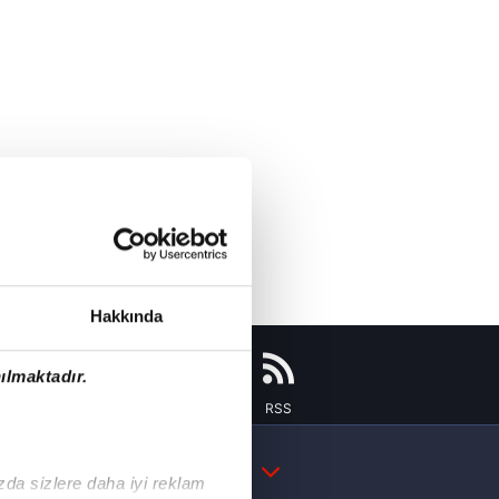
Hakkında
ılmaktadır.
Instagram
Flipboard
Youtube
RSS
DAHA FAZLA
ızda sizlere daha iyi reklam