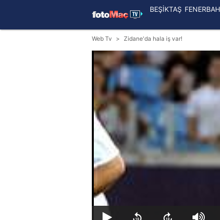
BEŞİKTAŞ
FENERBAH
Web Tv
Zidane'da hala iş var!