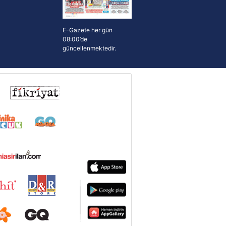
E-Gazete her gün
08:00’de
güncellenmektedir.