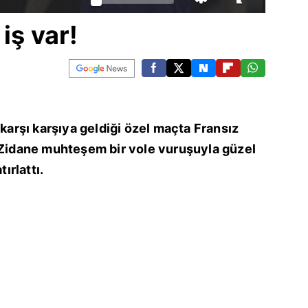
iş var!
 karşı karşıya geldiği özel maçta Fransız
e Zidane muhteşem bir vole vuruşuyla güzel
ırlattı.