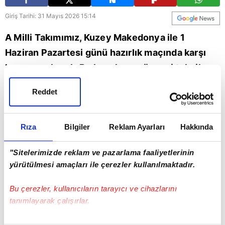
Giriş Tarihi: 31 Mayıs 2026 15:14
A Milli Takımımız, Kuzey Makedonya ile 1
Haziran Pazartesi günü hazırlık maçında karşı
karşıya gelecek. Bu karşılaşma öncesi teknik
direktör Vincenzo Montela, basın mensuplarının
Reddet
sorularını yanıtladı. İşte o sözler...
Vincenzo Montella
Rıza
Bilgiler
Reklam Ayarları
Hakkında
"Sitelerimizde reklam ve pazarlama faaliyetlerinin
yürütülmesi amaçları ile çerezler kullanılmaktadır.
Bu çerezler, kullanıcıların tarayıcı ve cihazlarını
tanımlayarak çalışırlar.
Bu çerezlere izin vermeniz halinde sizlere özel