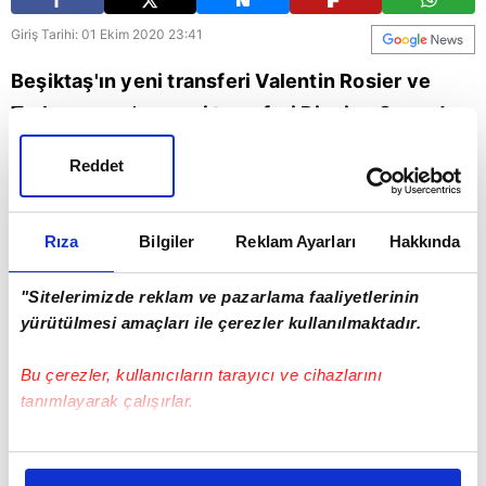
Giriş Tarihi: 01 Ekim 2020 23:41
Beşiktaş'ın yeni transferi Valentin Rosier ve
Trabzonspor'un yeni transferi Djaniny Semedo
İstanbul'a geldi. Son dakika transfer haberleri...
Reddet
Beşiktaş
Trabzonspor
Rıza
Bilgiler
Reklam Ayarları
Hakkında
"Sitelerimizde reklam ve pazarlama faaliyetlerinin
yürütülmesi amaçları ile çerezler kullanılmaktadır.
Bu çerezler, kullanıcıların tarayıcı ve cihazlarını
tanımlayarak çalışırlar.
Bu çerezlere izin vermeniz halinde sizlere özel
kişiselleştirilmiş reklamlar sunabilir, sayfalarımızda sizlere