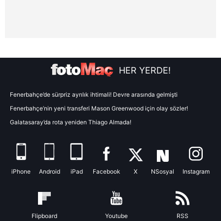
vasıtasıyla belirleyebilirsiniz. Çerezlere ilişkin detaylı bilgi
için Ayarlar butonuna tıklayabilir,
Çerez Bilgilendirme
Metnimizi
ziyaret edebilirsiniz.
6698 sayılı Kişisel Verilerin Korunması Kanunu uyarınca
hazırlanmış Aydınlatma Metnimizi okumak ve sitemizde
HER YERDE!
ilgili mevzuata uygun olarak kullanılan çerezlerle ilgili bilgi
almak için lütfen
tıklayınız
.
Fenerbahçe’de sürpriz ayrılık ihtimali! Devre arasında gelmişti
Fenerbahçe’nin yeni transferi Mason Greenwood için olay sözler!
Galatasaray’da rota yeniden Thiago Almada!
iPhone
Android
iPad
Facebook
X
NSosyal
Instagram
Flipboard
Youtube
RSS