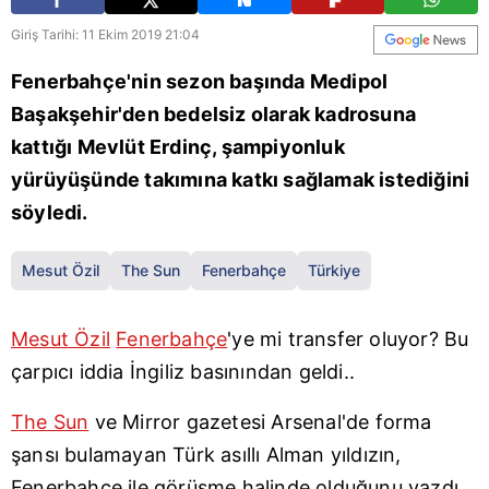
Giriş Tarihi: 11 Ekim 2019 21:04
Fenerbahçe'nin sezon başında Medipol
Başakşehir'den bedelsiz olarak kadrosuna
kattığı Mevlüt Erdinç, şampiyonluk
yürüyüşünde takımına katkı sağlamak istediğini
söyledi.
Mesut Özil
The Sun
Fenerbahçe
Türkiye
Mesut Özil
Fenerbahçe
'ye mi transfer oluyor? Bu
çarpıcı iddia İngiliz basınından geldi..
The Sun
ve Mirror gazetesi Arsenal'de forma
şansı bulamayan Türk asıllı Alman yıldızın,
Fenerbahçe
ile görüşme halinde olduğunu yazdı.