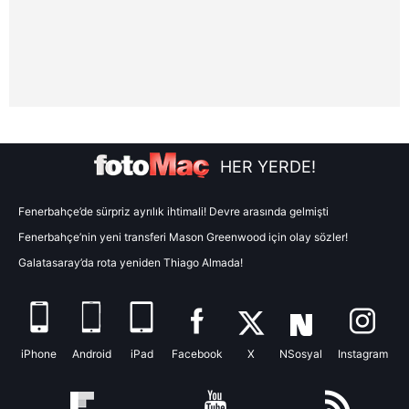
Çerezlere ilişkin tercihlerinizi aşağıda yer alan panel
vasıtasıyla belirleyebilirsiniz. Çerezlere ilişkin detaylı bilgi
için Ayarlar butonuna tıklayabilir,
Çerez Bilgilendirme
Metnimizi
ziyaret edebilirsiniz.
6698 sayılı Kişisel Verilerin Korunması Kanunu uyarınca
hazırlanmış Aydınlatma Metnimizi okumak ve sitemizde
ilgili mevzuata uygun olarak kullanılan çerezlerle ilgili bilgi
HER YERDE!
almak için lütfen
tıklayınız
.
Fenerbahçe’de sürpriz ayrılık ihtimali! Devre arasında gelmişti
Fenerbahçe’nin yeni transferi Mason Greenwood için olay sözler!
Galatasaray’da rota yeniden Thiago Almada!
iPhone
Android
iPad
Facebook
X
NSosyal
Instagram