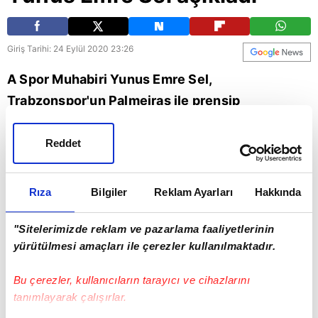
Giriş Tarihi: 24 Eylül 2020 23:26
A Spor Muhabiri Yunus Emre Sel,
Trabzonspor'un Palmeiras ile prensip
anlaşmasına vardığı Brezilyalı stoper Vitor
Hugo'nun transferiyle ilgili son gelişmeleri
Reddet
aktardı.
Rıza
Bilgiler
Reklam Ayarları
Hakkında
Yunus Emre
sel
"Sitelerimizde reklam ve pazarlama faaliyetlerinin
yürütülmesi amaçları ile çerezler kullanılmaktadır.
Bu çerezler, kullanıcıların tarayıcı ve cihazlarını
tanımlayarak çalışırlar.