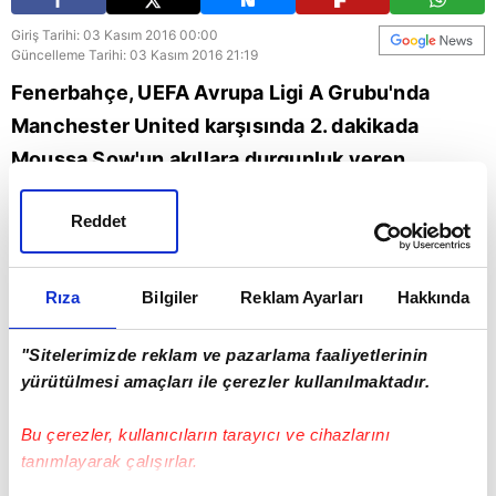
Giriş Tarihi: 03 Kasım 2016 00:00
Güncelleme Tarihi: 03 Kasım 2016 21:19
Fenerbahçe, UEFA Avrupa Ligi A Grubu'nda
Manchester United karşısında 2. dakikada
Moussa Sow'un akıllara durgunluk veren
röveşata golüyle öne geçti. Bu gol izleyenlere
Reddet
Tuncay Şanlı'nın ManU karşısında 2005 yılı
Şampiyonlar Ligi'nde yine aynı kaleye attığı golü
hatırlattı.
Rıza
Bilgiler
Reklam Ayarları
Hakkında
"Sitelerimizde reklam ve pazarlama faaliyetlerinin
yürütülmesi amaçları ile çerezler kullanılmaktadır.
Bu çerezler, kullanıcıların tarayıcı ve cihazlarını
tanımlayarak çalışırlar.