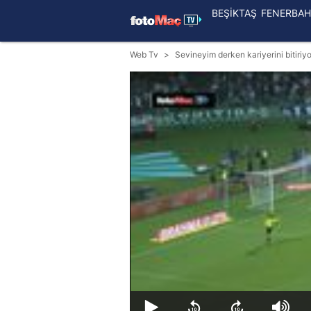
BEŞİKTAŞ
FENERBAH
Web Tv
Sevineyim derken kariyerini bitiriy