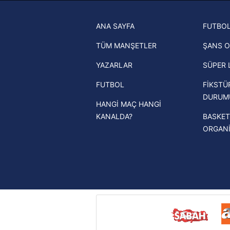
6698 sayılı Kişisel Verilerin 
Trabzonspor son dakika transfer
mevzuata uygun olarak kullanılan
ANA SAYFA
FUTBOL
haberleri
TÜM MANŞETLER
ŞANS O
Trendyol Süper Lig haberleri
YAZARLAR
SÜPER 
Ziraat Türkiye Kupası haberleri
FUTBOL
FİKSTÜ
UEFA Şampiyonlar Ligi haberleri
DURUM
HANGİ MAÇ HANGİ
UEFA Avrupa Ligi haberleri
KANALDA?
BASKET
UEFA Konferans Ligi haberleri
ORGAN