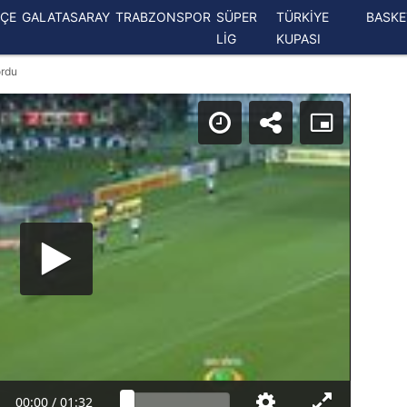
ÇE
GALATASARAY
TRABZONSPOR
SÜPER
TÜRKİYE
BASK
LİG
KUPASI
ordu
00:00
/
01:32