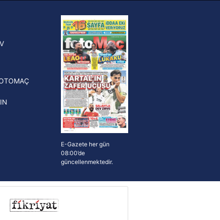
ak ve sitemizde ilgili
FIFA Dünya Kupası'nı kazanana
yonluk yüzüğü verilecek
n Crespo, Meksika Ligi
V
erinden Atlas'ın yeni teknik
törü oldu
FOTOMAÇ
IN
E-Gazete her gün
08:00’de
güncellenmektedir.