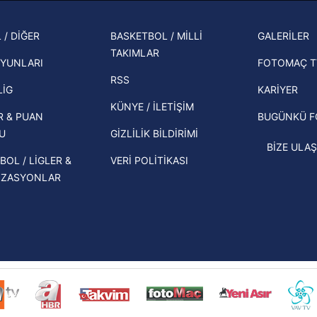
muhtemel rakibi belli oldu! Gornik
Korunması Kanunu uyarınca hazırlanmış Aydınlatma Metnimizi okum
2026 
Zabrze'yi elerlerse...
 çerezlerle ilgili bilgi almak için lütfen
tıklayınız
.
şampi
 / DİĞER
BASKETBOL / MİLLİ
GALERİLER
İspanya-Arjantin finalinin ardından dış
TAKIMLAR
Herna
basından gündem olan manşetler!
YUNLARI
FOTOMAÇ T
ekipl
RSS
Beşiktaş'ın UEFA Avrupa Ligi'nde 3. Ön
direk
LİG
KARİYER
Eleme Turu muhtemel rakipleri belli
KÜNYE / İLETİŞİM
R & PUAN
BUGÜNKÜ 
oldu!
U
GİZLİLİK BİLDİRİMİ
BİZE ULAŞ
BOL / LİGLER &
VERİ POLİTİKASI
İZASYONLAR