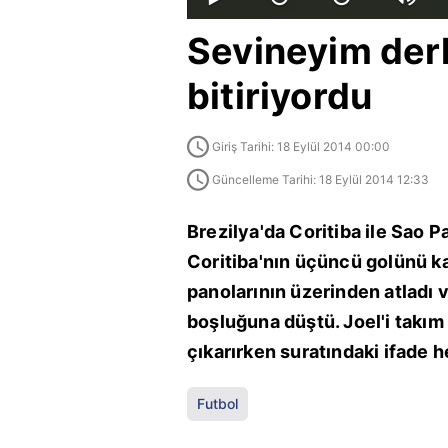
Sevineyim derk
bitiriyordu
Giriş Tarihi: 18 Eylül 2014 00:00
Güncelleme Tarihi: 18 Eylül 2014 12:33
Brezilya'da Coritiba ile Sao 
Coritiba'nın üçüncü golünü 
panolarının üzerinden atladı
boşluğuna düştü. Joel'i takım 
çıkarırken suratındaki ifade h
Futbol