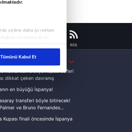
ılmaktadır.
ızda sizlere daha iyi reklam
duğunu ve sizlere en iyi
liyetlerimizi karşılamak
Instagram
Flipboard
Youtube
RSS
Tümünü Kabul Et
DAHA FAZLA
ar gösterilmeyecektir."
e Yamal'dan Dünya Kupası zaferi
sı dikkat çeken davranış
çerezler kullanılmaktadır. Bu
u hizmetlerinin sunulması
nın en büyüğü İspanya!
i ve sizlere yönelik
asaray transferi böyle bitirecek!
nılacaktır.
Palmer ve Bruno Fernandes...
kin detaylı bilgi için Ayarlar
 Kupası finali öncesinde İspanya
sinde can sıkan gelişme!