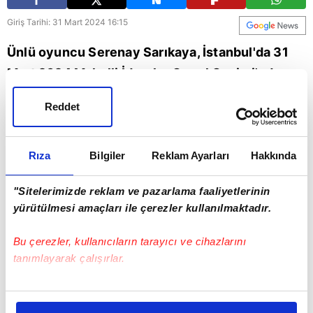
Giriş Tarihi: 31 Mart 2024 16:15
Ünlü oyuncu Serenay Sarıkaya, İstanbul'da 31
Mart 2024 Mahalli İdareler Genel Seçimi'nde oy
kullanmaya Adana Demirspor formasıyla geldi.
Reddet
Serenay Sarıkaya
Adana Demirspor
İstanbul
Rıza
Bilgiler
Reklam Ayarları
Hakkında
"Sitelerimizde reklam ve pazarlama faaliyetlerinin
yürütülmesi amaçları ile çerezler kullanılmaktadır.
Bu çerezler, kullanıcıların tarayıcı ve cihazlarını
tanımlayarak çalışırlar.
Bu çerezlere izin vermeniz halinde sizlere özel
kişiselleştirilmiş reklamlar sunabilir, sayfalarımızda sizlere