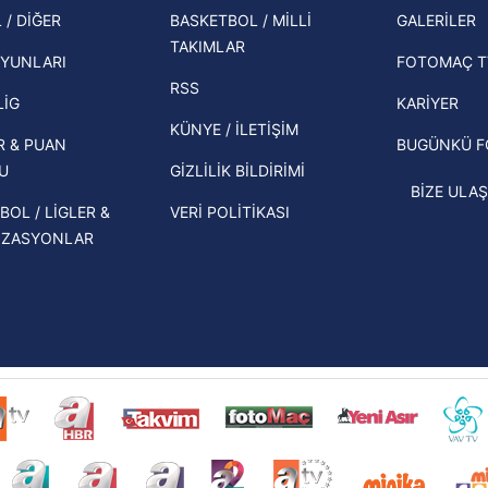
şampi
 / DİĞER
BASKETBOL / MİLLİ
GALERİLER
 çerezlerle ilgili bilgi almak için lütfen
tıklayınız
.
İspanya-Arjantin finalinin ardından dış
TAKIMLAR
Herna
basından gündem olan manşetler!
YUNLARI
FOTOMAÇ T
ekipl
RSS
Beşiktaş'ın UEFA Avrupa Ligi'nde 3. Ön
direk
LİG
KARİYER
Eleme Turu muhtemel rakipleri belli
KÜNYE / İLETİŞİM
R & PUAN
BUGÜNKÜ 
oldu!
U
GİZLİLİK BİLDİRİMİ
BİZE ULAŞ
BOL / LİGLER &
VERİ POLİTİKASI
İZASYONLAR