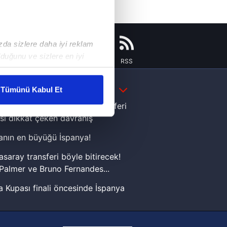
ızda sizlere daha iyi reklam
duğunu ve sizlere en iyi
Instagram
Flipboard
Youtube
RSS
liyetlerimizi karşılamak
DAHA FAZLA
Tümünü Kabul Et
ar gösterilmeyecektir."
e Yamal'dan Dünya Kupası zaferi
sı dikkat çeken davranış
çerezler kullanılmaktadır. Bu
nın en büyüğü İspanya!
u hizmetlerinin sunulması
i ve sizlere yönelik
asaray transferi böyle bitirecek!
nılacaktır.
Palmer ve Bruno Fernandes...
 Kupası finali öncesinde İspanya
kin detaylı bilgi için Ayarlar
sinde can sıkan gelişme!
FIFA Dünya Kupası'nı kazanana
ak ve sitemizde ilgili