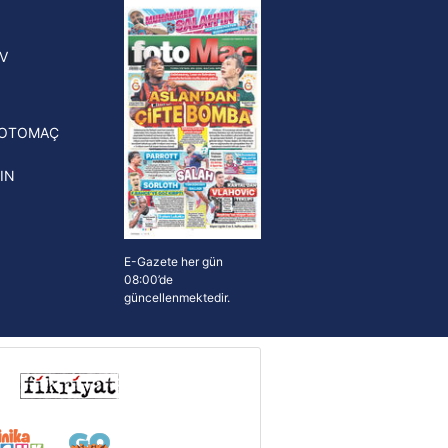
yonluk yüzüğü verilecek
n Crespo, Meksika Ligi
V
erinden Atlas'ın yeni teknik
törü oldu
FOTOMAÇ
IN
E-Gazete her gün
08:00’de
güncellenmektedir.