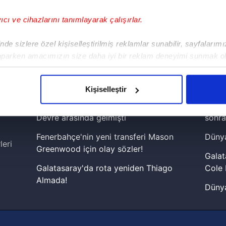
yıcı ve cihazlarını tanımlayarak çalışırlar.
!
de sizlere özel kişiselleştirilmiş reklamlar sunabilir, sayfalarım
aparken amacımızın size daha iyi bir reklam deneyimi sunmak ol
iPhone
Android
iPad
Facebook
X
NSosyal
imizden gelen çabayı gösterdiğimizi ve bu noktada, reklamların ma
olduğunu sizlere hatırlatmak isteriz.
Kişiselleştir
çerezlere izin vermedikleri takdirde, kullanıcılara hedefli reklaml
Fenerbahçe'de sürpriz ayrılık ihtimali!
Lamin
Devre arasında gelmişti
sonra
abilmek için İnternet Sitemizde kendimize ve üçüncü kişilere ait 
Fenerbahçe'nin yeni transferi Mason
Dünya
isel verileriniz işlenmekte olup gerekli olan çerezler bilgi toplum
leri
Greenwood için olay sözler!
 çerezler, sitemizin daha işlevsel kılınması ve kişiselleştirilmes
Galat
 yapılması, amaçlarıyla sınırlı olarak açık rızanız dahilinde kulla
Galatasaray'da rota yeniden Thiago
Cole 
Almada!
Dünya
aşağıda yer alan panel vasıtasıyla belirleyebilirsiniz. Çerezlere iliş
Fenerbahçe'nin Şampiyonlar Ligi'nde
cephe
lgilendirme Metnimizi
ziyaret edebilirsiniz.
muhtemel rakibi belli oldu! Gornik
2026 
Zabrze'yi elerlerse...
Korunması Kanunu uyarınca hazırlanmış Aydınlatma Metnimizi okum