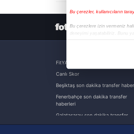
Bu çerezler, kullanıcıların tara
HER YERDE
Bu çerezlere izin vermeniz halin
deneyimi yaşatabiliriz. Bunu y
içerikleri sunabilmek adına el
noktasında tek gelir kalemimiz 
Her halükârda, kullanıcılar, bu 
FitYAŞA
Canlı Skor
Sizlere daha iyi bir hizmet sun
çerezler vasıtasıyla çeşitli kiş
Beşiktaş son dakika transfer haber
amacıyla kullanılmaktadır. Diğer
Fenerbahçe son dakika transfer
reklam/pazarlama faaliyetlerinin
haberleri
Çerezlere ilişkin tercihlerinizi 
Galatasaray son dakika transfer
butonuna tıklayabilir,
Çerez Bi
haberleri
Trabzonspor son dakika transfer
6698 sayılı Kişisel Verilerin 