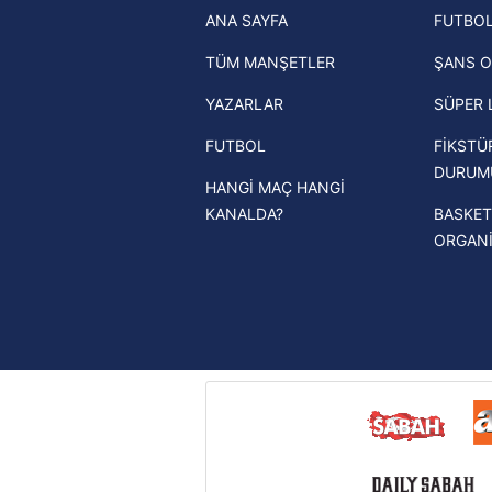
ANA SAYFA
FUTBOL
haberleri
mevzuata uygun olarak kullanılan
TÜM MANŞETLER
ŞANS O
Trendyol Süper Lig haberleri
YAZARLAR
SÜPER 
Ziraat Türkiye Kupası haberleri
FUTBOL
FİKSTÜ
UEFA Şampiyonlar Ligi haberleri
DURUM
HANGİ MAÇ HANGİ
UEFA Avrupa Ligi haberleri
KANALDA?
BASKET
UEFA Konferans Ligi haberleri
ORGAN