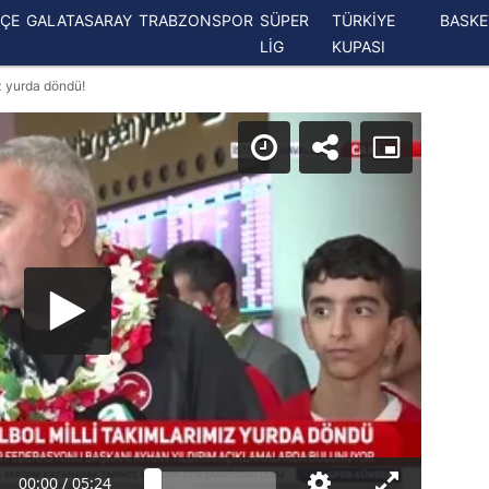
ÇE
GALATASARAY
TRABZONSPOR
SÜPER
TÜRKİYE
BASK
LİG
KUPASI
z yurda döndü!
00:00
/
05:24