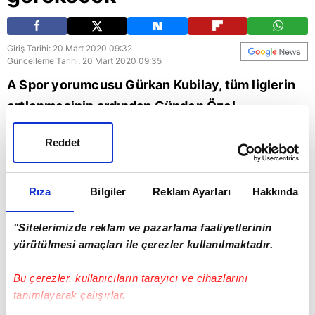
Giriş Tarihi: 20 Mart 2020 09:32
Güncelleme Tarihi: 20 Mart 2020 09:35
A Spor yorumcusu Gürkan Kubilay, tüm liglerin
ertlenmesinin ardından Günden Özel
programında değerlendirmelerde bulundu.
Reddet
Liglerin başlamasıyla ilgili konuşan Kubilay,
"Ligler başlamadan önce 3-4 haftalık hazırlık
periyodu gerekecek." ifadelerini kullandı.
Rıza
Bilgiler
Reklam Ayarları
Hakkında
"Sitelerimizde reklam ve pazarlama faaliyetlerinin
yürütülmesi amaçları ile çerezler kullanılmaktadır.
Bu çerezler, kullanıcıların tarayıcı ve cihazlarını
tanımlayarak çalışırlar.