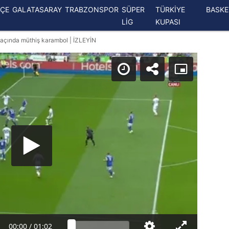
ÇE
GALATASARAY
TRABZONSPOR
SÜPER
TÜRKİYE
BASK
LİG
KUPASI
maçında müthiş karambol | İZLEYİN
00:00
/
01:02