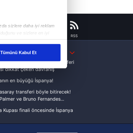
ızda sizlere daha iyi reklam
duğunu ve sizlere en iyi
Instagram
Flipboard
Youtube
RSS
liyetlerimizi karşılamak
DAHA FAZLA
Tümünü Kabul Et
ar gösterilmeyecektir."
e Yamal'dan Dünya Kupası zaferi
sı dikkat çeken davranış
çerezler kullanılmaktadır. Bu
nın en büyüğü İspanya!
u hizmetlerinin sunulması
i ve sizlere yönelik
asaray transferi böyle bitirecek!
nılacaktır.
Palmer ve Bruno Fernandes...
 Kupası finali öncesinde İspanya
kin detaylı bilgi için Ayarlar
sinde can sıkan gelişme!
FIFA Dünya Kupası'nı kazanana
ak ve sitemizde ilgili