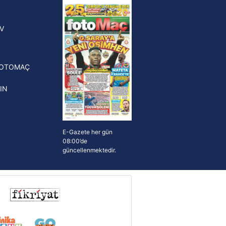
yonluk yüzüğü verilecek
n Crespo, Meksika Ligi
V
erinden Atlas'ın yeni teknik
törü oldu
FOTOMAÇ
IN
E-Gazete her gün
08:00’de
güncellenmektedir.