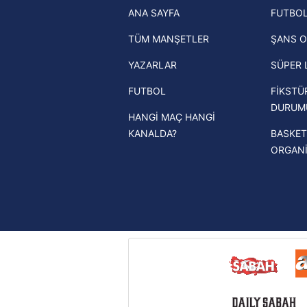
ANA SAYFA
FUTBOL
haberleri
mevzuata uygun olarak kullanılan
TÜM MANŞETLER
ŞANS O
Trendyol Süper Lig haberleri
YAZARLAR
SÜPER 
Ziraat Türkiye Kupası haberleri
FUTBOL
FİKSTÜ
UEFA Şampiyonlar Ligi haberleri
DURUM
HANGİ MAÇ HANGİ
UEFA Avrupa Ligi haberleri
KANALDA?
BASKET
UEFA Konferans Ligi haberleri
ORGAN