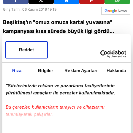
Giriş Tarihi: 06 Kasım 2019 19:19
Beşiktaş'ın "omuz omuza kartal yuvasına"
kampanyası kısa sürede büyük ilgi gördü...
Mağazalardan iki haftada elde edilen cironun 40
milyon TL'ye ulaştığı öğrenildi...
Reddet
Beşiktaş
Rıza
Bilgiler
Reklam Ayarları
Hakkında
"Sitelerimizde reklam ve pazarlama faaliyetlerinin
yürütülmesi amaçları ile çerezler kullanılmaktadır.
Bu çerezler, kullanıcıların tarayıcı ve cihazlarını
tanımlayarak çalışırlar.
Bu çerezlere izin vermeniz halinde sizlere özel