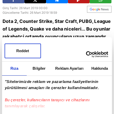
Giriş Tarihi: 26 Mart 2019 00:00
Güncelleme Tarihi: 26 Mart 2019 18:59
Dota 2, Counter Strike, Star Craft, PUBG, League
of Legends, Quake ve daha niceleri... Bu oyunlar
rekabetçi ortamda oyuncuların uzun zamandır
gözbebeği olmaya devam ederken diğer
Reddet
taraftan da kazandırdığı paralarla ihya ediyor.
İşte espor dünyasında 2000 yılından bu yana
ödül havuzu en yüksek oyunlar sıralaması.
Rıza
Bilgiler
Reklam Ayarları
Hakkında
"Sitelerimizde reklam ve pazarlama faaliyetlerinin
yürütülmesi amaçları ile çerezler kullanılmaktadır.
Bu çerezler, kullanıcıların tarayıcı ve cihazlarını
tanımlayarak çalışırlar.