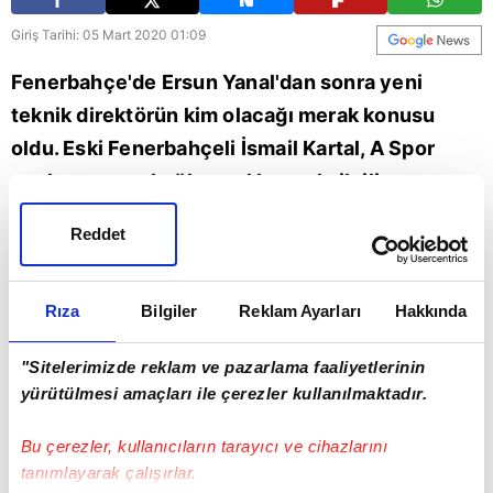
Giriş Tarihi: 05 Mart 2020 01:09
Fenerbahçe'de Ersun Yanal'dan sonra yeni
teknik direktörün kim olacağı merak konusu
oldu. Eski Fenerbahçeli İsmail Kartal, A Spor
canlı yayınına bağlanaral konuyla ilgili
açıklamalarda bulundu. Kartal, "Fenerbahçe'den
Reddet
kimse ile görüşmedim." ifadelerini kullandı. İşte
Kartal'ın tüm açıklamaları...
Rıza
Bilgiler
Reklam Ayarları
Hakkında
Fenerbahçe
"Sitelerimizde reklam ve pazarlama faaliyetlerinin
yürütülmesi amaçları ile çerezler kullanılmaktadır.
Bu çerezler, kullanıcıların tarayıcı ve cihazlarını
tanımlayarak çalışırlar.