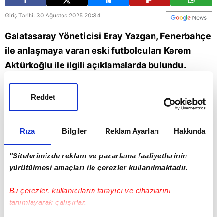
Giriş Tarihi: 30 Ağustos 2025 20:34
Galatasaray Yöneticisi Eray Yazgan, Fenerbahçe
ile anlaşmaya varan eski futbolcuları Kerem
Aktürkoğlu ile ilgili açıklamalarda bulundu.
Yazgan, milli futbolcunun Avrupa listesine
yazılmasına engel olmayacaklarını açıkladı.
Reddet
Eray Yazgan
Kerem Aktürkoğlu
Fenerbahçe
Rıza
Bilgiler
Reklam Ayarları
Hakkında
Galatasaray
"Sitelerimizde reklam ve pazarlama faaliyetlerinin
yürütülmesi amaçları ile çerezler kullanılmaktadır.
Bu çerezler, kullanıcıların tarayıcı ve cihazlarını
tanımlayarak çalışırlar.