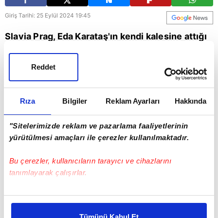
Giriş Tarihi: 25 Eylül 2024 19:45
Slavia Prag, Eda Karataş'ın kendi kalesine attığı
golle Galatasaray karşısında 1-0 öne geçti.
Reddet
Galatasaray
Rıza
Bilgiler
Reklam Ayarları
Hakkında
"Sitelerimizde reklam ve pazarlama faaliyetlerinin
yürütülmesi amaçları ile çerezler kullanılmaktadır.
Bu çerezler, kullanıcıların tarayıcı ve cihazlarını
tanımlayarak çalışırlar.
Bu çerezlere izin vermeniz halinde sizlere özel
kişiselleştirilmiş reklamlar sunabilir, sayfalarımızda sizlere
Tümünü Kabul Et