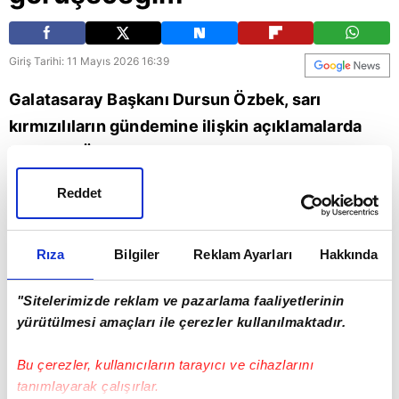
Giriş Tarihi: 11 Mayıs 2026 16:39
Galatasaray Başkanı Dursun Özbek, sarı
kırmızılıların gündemine ilişkin açıklamalarda
bulundu. Özbek, Galatasaray ile sözleşmesi
sona erecek olan Mauro Icardi hakkında dikkat
Reddet
çeken ifadeler kullandı. İşte o sözler... | Son
dakika Galatasaray haberleri (GS spor haberi)
Rıza
Bilgiler
Reklam Ayarları
Hakkında
Spor
Galatasaray
Dursun Özbek
"Sitelerimizde reklam ve pazarlama faaliyetlerinin
yürütülmesi amaçları ile çerezler kullanılmaktadır.
Bu çerezler, kullanıcıların tarayıcı ve cihazlarını
tanımlayarak çalışırlar.