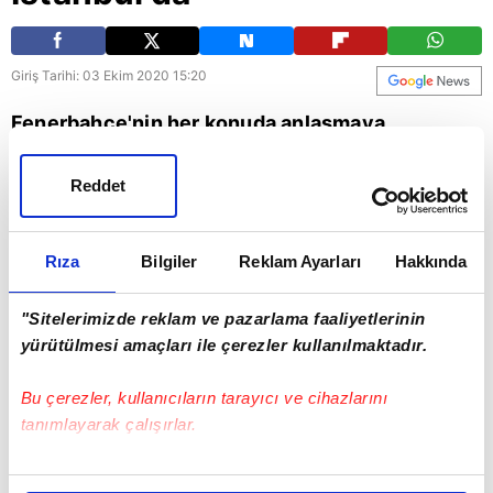
Giriş Tarihi: 03 Ekim 2020 15:20
Fenerbahçe'nin her konuda anlaşmaya
vardığı Diego Perrotti İstanbul'a geldi. Arjantinli
Reddet
yıldız, sağlık kontrollerinin ardından sarı-
lacivertlilerle resmi sözleşme imzalayacak..
Rıza
Bilgiler
Reklam Ayarları
Hakkında
"Sitelerimizde reklam ve pazarlama faaliyetlerinin
yürütülmesi amaçları ile çerezler kullanılmaktadır.
Bu çerezler, kullanıcıların tarayıcı ve cihazlarını
tanımlayarak çalışırlar.
Bu çerezlere izin vermeniz halinde sizlere özel