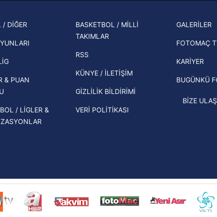
muhtemel rakibi belli oldu! Gornik
2026 
Zabrze'yi elerlerse...
şampi
 / DİĞER
BASKETBOL / MİLLİ
GALERİLER
İspanya-Arjantin finalinin ardından dış
TAKIMLAR
Herna
basından gündem olan manşetler!
YUNLARI
FOTOMAÇ T
ekipl
RSS
Beşiktaş'ın UEFA Avrupa Ligi'nde 3. Ön
direk
LİG
KARİYER
Eleme Turu muhtemel rakipleri belli
KÜNYE / İLETİŞİM
R & PUAN
BUGÜNKÜ 
oldu!
U
GİZLİLİK BİLDİRİMİ
BİZE ULAŞ
BOL / LİGLER &
VERİ POLİTİKASI
İZASYONLAR