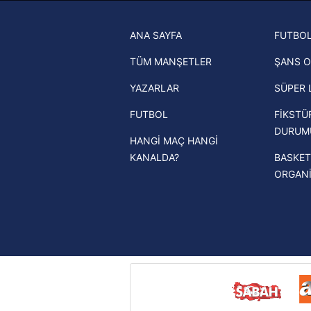
Trabzonspor son dakika transfer
ANA SAYFA
FUTBOL
haberleri
TÜM MANŞETLER
ŞANS O
Trendyol Süper Lig haberleri
YAZARLAR
SÜPER 
Ziraat Türkiye Kupası haberleri
FUTBOL
FİKSTÜ
UEFA Şampiyonlar Ligi haberleri
DURUM
HANGİ MAÇ HANGİ
UEFA Avrupa Ligi haberleri
KANALDA?
BASKET
UEFA Konferans Ligi haberleri
ORGAN