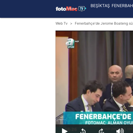
BEŞİKTAŞ
FENERBAH
Web Tv
Fenerbahçe'de Jerome Boateng süp