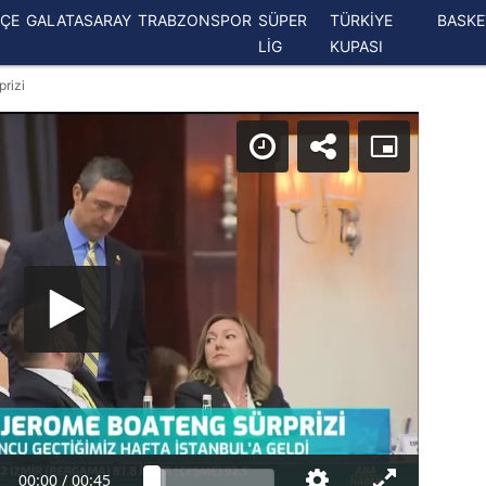
ÇE
GALATASARAY
TRABZONSPOR
SÜPER
TÜRKİYE
BASK
LİG
KUPASI
rizi
00:00
/
00:45