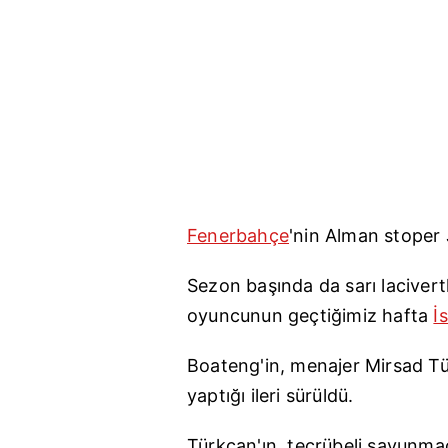
Fenerbahçe
'nin Alman stoper J
Sezon başında da sarı lacivertl
oyuncunun geçtiğimiz hafta
İ
Boateng'in, menajer Mirsad Tü
yaptığı ileri sürüldü.
Türkcan'ın, tecrübeli savunmac