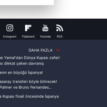
çerezler kullanılmaktadır. Bu
u hizmetlerinin sunulması
i ve sizlere yönelik
nılacaktır.
Instagram
Flipboard
Youtube
RSS
kin detaylı bilgi için Ayarlar
DAHA FAZLA
ak ve sitemizde ilgili
e Yamal'dan Dünya Kupası zaferi
sı dikkat çeken davranış
nın en büyüğü İspanya!
asaray transferi böyle bitirecek!
Palmer ve Bruno Fernandes...
 Kupası finali öncesinde İspanya
sinde can sıkan gelişme!