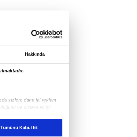
Hakkında
ılmaktadır.
ızda sizlere daha iyi reklam
duğunu ve sizlere en iyi
liyetlerimizi karşılamak
Tümünü Kabul Et
ar gösterilmeyecektir."