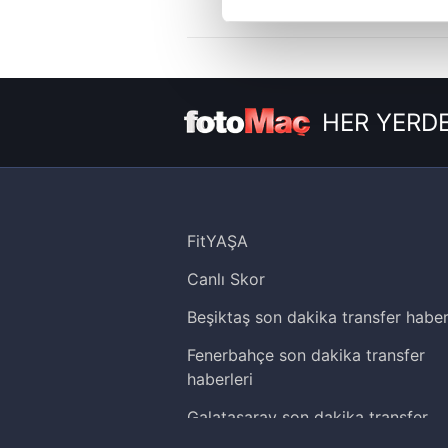
Sizlere daha iyi bir hizmet sun
çerezler vasıtasıyla çeşitli kiş
amacıyla kullanılmaktadır. Diğer
HER YERDE
reklam/pazarlama faaliyetlerinin
Çerezlere ilişkin tercihlerinizi 
butonuna tıklayabilir,
Çerez Bi
6698 sayılı Kişisel Verilerin 
FitYAŞA
mevzuata uygun olarak kullanılan
Canlı Skor
Beşiktaş son dakika transfer haber
Fenerbahçe son dakika transfer
haberleri
Galatasaray son dakika transfer
haberleri