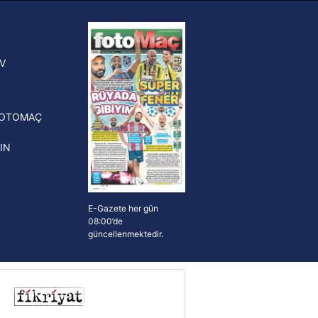
FIFA Dünya Kupası'nı kazanana
yonluk yüzüğü verilecek
n Crespo, Meksika Ligi
V
erinden Atlas'ın yeni teknik
törü oldu
FOTOMAÇ
IN
E-Gazete her gün
08:00’de
güncellenmektedir.