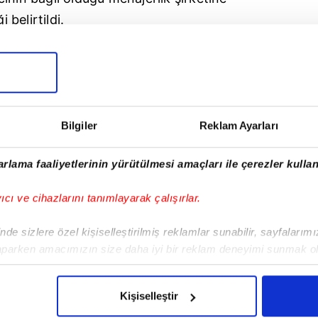
 belirtildi.
n Münih
ile sözleşmesi 2021'de bitecek olan
yle sadece 6 lig maçında oynadı.
olcusu seçilen Gana asıllı futbolcu, Bayern
Bilgiler
Reklam Ayarları
1 Şampiyonlar Ligi zaferi yaşarken,
nı kaldırdı.
rlama faaliyetlerinin yürütülmesi amaçları ile çerezler kullan
yıcı ve cihazlarını tanımlayarak çalışırlar.
de sizlere özel kişiselleştirilmiş reklamlar sunabilir, sayfalarım
aparken amacımızın size daha iyi bir reklam deneyimi sunmak ol
imizden gelen çabayı gösterdiğimizi ve bu noktada, reklamların ma
olduğunu sizlere hatırlatmak isteriz.
Kişiselleştir
çerezlere izin vermedikleri takdirde, kullanıcılara hedefli reklaml