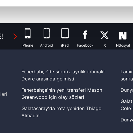
abilmek için İnternet Sitemizde kendimize ve üçüncü kişilere ait 
isel verileriniz işlenmekte olup gerekli olan çerezler bilgi toplum
 çerezler, sitemizin daha işlevsel kılınması ve kişiselleştirilmes
!
 yapılması, amaçlarıyla sınırlı olarak açık rızanız dahilinde kulla
iPhone
Android
iPad
Facebook
X
NSosyal
aşağıda yer alan panel vasıtasıyla belirleyebilirsiniz. Çerezlere iliş
lgilendirme Metnimizi
ziyaret edebilirsiniz.
Korunması Kanunu uyarınca hazırlanmış Aydınlatma Metnimizi okum
Fenerbahçe'de sürpriz ayrılık ihtimali!
Lamin
 çerezlerle ilgili bilgi almak için lütfen
tıklayınız
.
Devre arasında gelmişti
sonra
Fenerbahçe'nin yeni transferi Mason
Dünya
leri
Greenwood için olay sözler!
Galat
Galatasaray'da rota yeniden Thiago
Cole 
Almada!
Dünya
Fenerbahçe'nin Şampiyonlar Ligi'nde
cephe