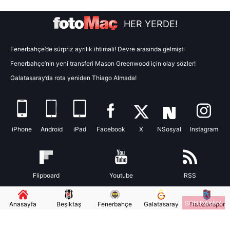
Metnimizi
ziyaret edebilirsiniz.
HER YERDE!
6698 sayılı Kişisel Verilerin Korunması Kanunu uyarınca
hazırlanmış Aydınlatma Metnimizi okumak ve sitemizde
Fenerbahçe’de sürpriz ayrılık ihtimali! Devre arasında gelmişti
ilgili mevzuata uygun olarak kullanılan çerezlerle ilgili bilgi
Fenerbahçe’nin yeni transferi Mason Greenwood için olay sözler!
almak için lütfen
tıklayınız
.
Galatasaray’da rota yeniden Thiago Almada!
iPhone
Android
iPad
Facebook
X
NSosyal
Instagram
Flipboard
Youtube
RSS
SON DAKİKA
Anasayfa
Beşiktaş
Fenerbahçe
Galatasaray
Trabzonspor