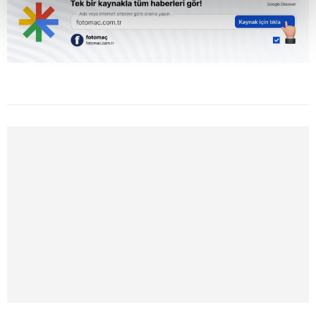
kalemimiz olduğunu sizlere hatırlatmak isteriz.
Her halükârda, kullanıcılar, bu çerezlere izin vermedikleri
takdirde, kullanıcılara hedefli reklamlar
gösterilmeyecektir."
Sizlere daha iyi bir hizmet sunabilmek için İnternet
Sitemizde kendimize ve üçüncü kişilere ait çerezler
kullanılmaktadır. Bu çerezler vasıtasıyla çeşitli kişisel
verileriniz işlenmekte olup gerekli olan çerezler bilgi
toplumu hizmetlerinin sunulması amacıyla
kullanılmaktadır. Diğer çerezler, sitemizin daha işlevsel
kılınması ve kişiselleştirilmesi ve sizlere yönelik
reklam/pazarlama faaliyetlerinin yapılması, amaçlarıyla
sınırlı olarak açık rızanız dahilinde kullanılacaktır.
Çerezlere ilişkin tercihlerinizi aşağıda yer alan panel
vasıtasıyla belirleyebilirsiniz. Çerezlere ilişkin detaylı bilgi
için Ayarlar butonuna tıklayabilir,
Çerez Bilgilendirme