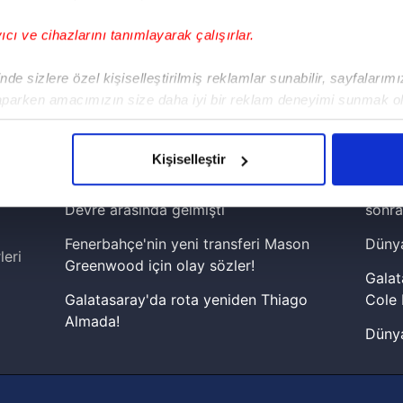
yıcı ve cihazlarını tanımlayarak çalışırlar.
!
de sizlere özel kişiselleştirilmiş reklamlar sunabilir, sayfalarım
aparken amacımızın size daha iyi bir reklam deneyimi sunmak ol
iPhone
Android
iPad
Facebook
X
NSosyal
imizden gelen çabayı gösterdiğimizi ve bu noktada, reklamların ma
olduğunu sizlere hatırlatmak isteriz.
Kişiselleştir
çerezlere izin vermedikleri takdirde, kullanıcılara hedefli reklaml
Fenerbahçe'de sürpriz ayrılık ihtimali!
Lamin
Devre arasında gelmişti
sonra
abilmek için İnternet Sitemizde kendimize ve üçüncü kişilere ait 
Fenerbahçe'nin yeni transferi Mason
Dünya
isel verileriniz işlenmekte olup gerekli olan çerezler bilgi toplum
leri
Greenwood için olay sözler!
 çerezler, sitemizin daha işlevsel kılınması ve kişiselleştirilmes
Galat
 yapılması, amaçlarıyla sınırlı olarak açık rızanız dahilinde kulla
Galatasaray'da rota yeniden Thiago
Cole 
Almada!
Dünya
aşağıda yer alan panel vasıtasıyla belirleyebilirsiniz. Çerezlere iliş
Fenerbahçe'nin Şampiyonlar Ligi'nde
cephe
lgilendirme Metnimizi
ziyaret edebilirsiniz.
muhtemel rakibi belli oldu! Gornik
2026 
Zabrze'yi elerlerse...
Korunması Kanunu uyarınca hazırlanmış Aydınlatma Metnimizi okum