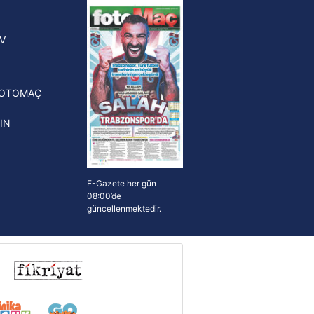
yonluk yüzüğü verilecek
n Crespo, Meksika Ligi
V
erinden Atlas'ın yeni teknik
törü oldu
FOTOMAÇ
IN
E-Gazete her gün
08:00’de
güncellenmektedir.