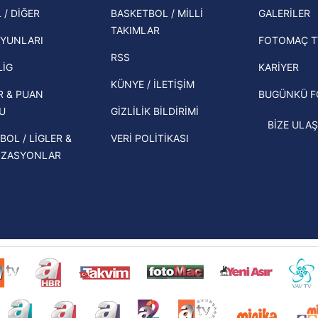
şampi
 / DİĞER
BASKETBOL / MİLLİ
GALERİLER
 çerezlerle ilgili bilgi almak için lütfen
tıklayınız
.
İspanya-Arjantin finalinin ardından dış
TAKIMLAR
Herna
basından gündem olan manşetler!
YUNLARI
FOTOMAÇ T
ekipl
RSS
Beşiktaş'ın UEFA Avrupa Ligi'nde 3. Ön
direk
LİG
KARİYER
Eleme Turu muhtemel rakipleri belli
KÜNYE / İLETİŞİM
R & PUAN
BUGÜNKÜ 
oldu!
U
GİZLİLİK BİLDİRİMİ
BİZE ULAŞ
BOL / LİGLER &
VERİ POLİTİKASI
İZASYONLAR