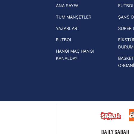
ANA SAYFA
FUTBOL
haberleri
mevzuata uygun olarak kullanılan
TÜM MANŞETLER
ŞANS O
Trendyol Süper Lig haberleri
YAZARLAR
SÜPER 
Ziraat Türkiye Kupası haberleri
FUTBOL
FİKSTÜ
UEFA Şampiyonlar Ligi haberleri
DURUM
HANGİ MAÇ HANGİ
UEFA Avrupa Ligi haberleri
KANALDA?
BASKET
UEFA Konferans Ligi haberleri
ORGAN