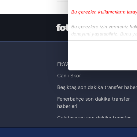
Bu çerezler, kullanıcıların tara
HER YERDE
Bu çerezlere izin vermeniz halin
deneyimi yaşatabiliriz. Bunu y
içerikleri sunabilmek adına el
noktasında tek gelir kalemimiz 
Her halükârda, kullanıcılar, bu 
FitYAŞA
Canlı Skor
Sizlere daha iyi bir hizmet sun
çerezler vasıtasıyla çeşitli kiş
Beşiktaş son dakika transfer haber
amacıyla kullanılmaktadır. Diğer
Fenerbahçe son dakika transfer
reklam/pazarlama faaliyetlerinin
haberleri
Çerezlere ilişkin tercihlerinizi 
Galatasaray son dakika transfer
butonuna tıklayabilir,
Çerez Bi
haberleri
Trabzonspor son dakika transfer
6698 sayılı Kişisel Verilerin 