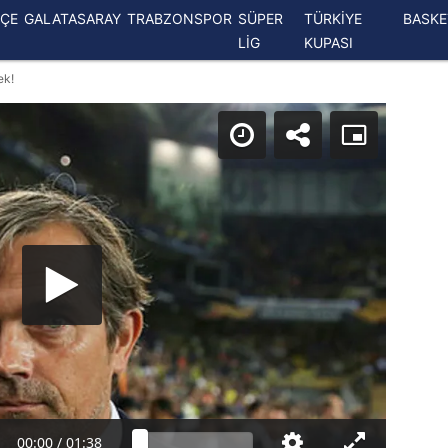
ÇE
GALATASARAY
TRABZONSPOR
SÜPER
TÜRKİYE
BASK
LİG
KUPASI
ek!
00:00
/
01:38