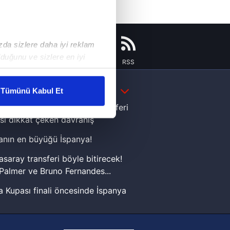
ızda sizlere daha iyi reklam
duğunu ve sizlere en iyi
Instagram
Flipboard
Youtube
RSS
liyetlerimizi karşılamak
DAHA FAZLA
Tümünü Kabul Et
ar gösterilmeyecektir."
e Yamal'dan Dünya Kupası zaferi
sı dikkat çeken davranış
çerezler kullanılmaktadır. Bu
nın en büyüğü İspanya!
u hizmetlerinin sunulması
i ve sizlere yönelik
asaray transferi böyle bitirecek!
nılacaktır.
Palmer ve Bruno Fernandes...
 Kupası finali öncesinde İspanya
kin detaylı bilgi için Ayarlar
sinde can sıkan gelişme!
FIFA Dünya Kupası'nı kazanana
ak ve sitemizde ilgili