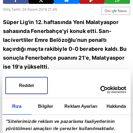
Giriş Tarihi: 24 Kasım 2019 21:45
Süper Lig'in 12. haftasında Yeni Malatyaspor
sahasında Fenerbahçe'yi konuk etti. Sarı-
lacivertliler Emre Belözoğlu'nun penaltı
kaçırdığı maçta rakibiyle 0-0 berabere kaldı. Bu
sonuçla Fenerbahçe puanını 21'e, Malatyaspor
ise 19'a yükseltti.
Yeni Malatyaspor
Fenerbahçe
Reddet
A Spor yorumcusu Erman Toroğlu,
Yeni Malatyaspor
-
Rıza
Bilgiler
Reklam Ayarları
Hakkında
Fenerbahçe
maçının ardından değerlendirmelerde
bulundu. Fenerbahçe'nin oyununu ve Ersun Yanal'ı
"Sitelerimizde reklam ve pazarlama faaliyetlerinin
eleştiren Toroğlu, "Fenerbahçe bu oyunla şampiyon
yürütülmesi amaçları ile çerezler kullanılmaktadır.