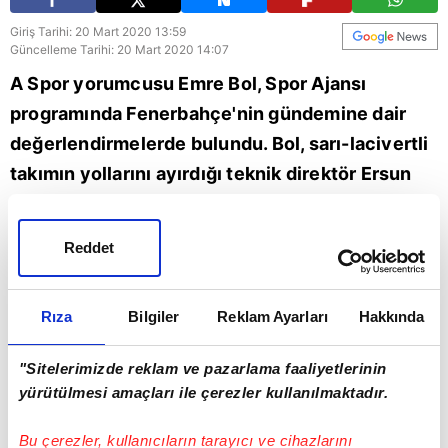
Giriş Tarihi: 20 Mart 2020 13:59
Güncelleme Tarihi: 20 Mart 2020 14:07
A Spor yorumcusu Emre Bol, Spor Ajansı
programında Fenerbahçe'nin gündemine dair
değerlendirmelerde bulundu. Bol, sarı-lacivertli
takımın yollarını ayırdığı teknik direktör Ersun
Yanal ile ilgili "Fenerbahçe'deki virüsün adı
Ersun Yanal'dı. Fenerbahçe, bu virüsten bayağı
Reddet
bir deneme yanılma yöntemiyle yanıldığını
anlayıp Ersun Yanal'ı yolladı." ifadelerini
Rıza
Bilgiler
Reklam Ayarları
Hakkında
kullandı.
"Sitelerimizde reklam ve pazarlama faaliyetlerinin
Fenerbahçe
Spor
yürütülmesi amaçları ile çerezler kullanılmaktadır.
Bu çerezler, kullanıcıların tarayıcı ve cihazlarını