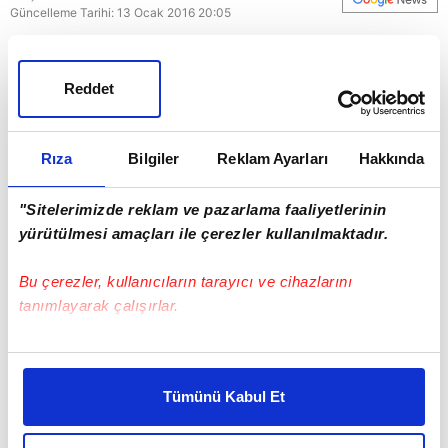
Güncelleme Tarihi: 13 Ocak 2016 20:05
Galatasaray
Reddet
Rıza
Bilgiler
Reklam Ayarları
Hakkında
"Sitelerimizde reklam ve pazarlama faaliyetlerinin
yürütülmesi amaçları ile çerezler kullanılmaktadır.
Bu çerezler, kullanıcıların tarayıcı ve cihazlarını
tanımlayarak çalışırlar.
Bu çerezlere izin vermeniz halinde sizlere özel
kişiselleştirilmiş reklamlar sunabilir, sayfalarımızda sizlere
Tümünü Kabul Et
daha iyi reklam deneyimi yaşatabiliriz. Bunu yaparken
amacımızın size daha iyi bir reklam deneyimi sunmak