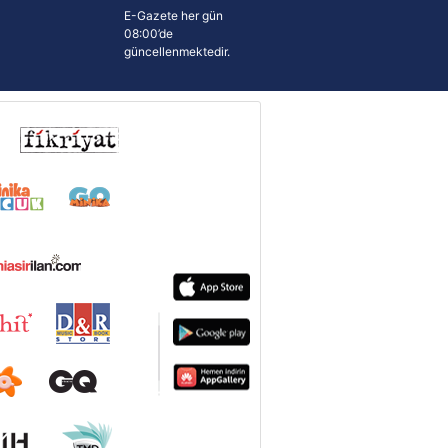
E-Gazete her gün
08:00’de
güncellenmektedir.