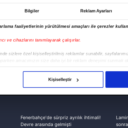
Bilgiler
Reklam Ayarları
rlama faaliyetlerinin yürütülmesi amaçları ile çerezler kullan
yıcı ve cihazlarını tanımlayarak çalışırlar.
de sizlere özel kişiselleştirilmiş reklamlar sunabilir, sayfalarım
aparken amacımızın size daha iyi bir reklam deneyimi sunmak ol
imizden gelen çabayı gösterdiğimizi ve bu noktada, reklamların ma
olduğunu sizlere hatırlatmak isteriz.
Kişiselleştir
!
çerezlere izin vermedikleri takdirde, kullanıcılara hedefli reklaml
iPhone
Android
iPad
Facebook
X
NSosyal
abilmek için İnternet Sitemizde kendimize ve üçüncü kişilere ait 
isel verileriniz işlenmekte olup gerekli olan çerezler bilgi toplum
 çerezler, sitemizin daha işlevsel kılınması ve kişiselleştirilmes
Fenerbahçe'de sürpriz ayrılık ihtimali!
Lamin
 yapılması, amaçlarıyla sınırlı olarak açık rızanız dahilinde kulla
Devre arasında gelmişti
sonra