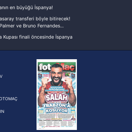
nın en büyüğü İspanya!
kin detaylı bilgi için Ayarlar
asaray transferi böyle bitirecek!
Palmer ve Bruno Fernandes...
ak ve sitemizde ilgili
 Kupası finali öncesinde İspanya
sinde can sıkan gelişme!
FIFA Dünya Kupası'nı kazanana
yonluk yüzüğü verilecek
n Crespo, Meksika Ligi
V
erinden Atlas'ın yeni teknik
törü oldu
FOTOMAÇ
IN