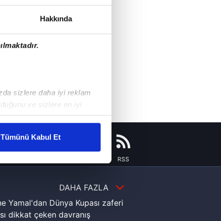
Hakkında
ılmaktadır.
ızda sizlere daha iyi reklam
duğunu ve sizlere en iyi
liyetlerimizi karşılamak
Tümünü Kabul Et
ar gösterilmeyecektir."
Instagram
Flipboard
Youtube
RSS
çerezler kullanılmaktadır. Bu
DAHA FAZLA
u hizmetlerinin sunulması
i ve sizlere yönelik
e Yamal'dan Dünya Kupası zaferi
nılacaktır.
sı dikkat çeken davranış