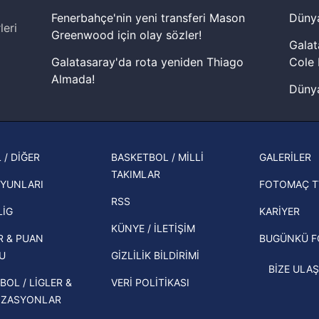
Fenerbahçe'nin yeni transferi Mason
Dünya
aşağıda yer alan panel vasıtasıyla belirleyebilirsiniz. Çerezlere iliş
leri
Greenwood için olay sözler!
lgilendirme Metnimizi
ziyaret edebilirsiniz.
Galat
Galatasaray'da rota yeniden Thiago
Cole 
Korunması Kanunu uyarınca hazırlanmış Aydınlatma Metnimizi okum
Almada!
 çerezlerle ilgili bilgi almak için lütfen
tıklayınız
.
Dünya
Fenerbahçe'nin Şampiyonlar Ligi'nde
cephe
muhtemel rakibi belli oldu! Gornik
2026 
Zabrze'yi elerlerse...
şampi
 / DİĞER
BASKETBOL / MİLLİ
GALERİLER
İspanya-Arjantin finalinin ardından dış
TAKIMLAR
Herna
basından gündem olan manşetler!
YUNLARI
FOTOMAÇ T
ekipl
RSS
Beşiktaş'ın UEFA Avrupa Ligi'nde 3. Ön
direk
LİG
KARİYER
Eleme Turu muhtemel rakipleri belli
KÜNYE / İLETİŞİM
R & PUAN
BUGÜNKÜ 
oldu!
U
GİZLİLİK BİLDİRİMİ
BİZE ULAŞ
BOL / LİGLER &
VERİ POLİTİKASI
İZASYONLAR