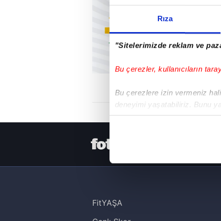
Rıza
"Sitelerimizde reklam ve paza
Bu çerezler, kullanıcıların tara
Bu çerezlere izin vermeniz halin
deneyimi yaşatabiliriz. Bunu y
içerikleri sunabilmek adına el
noktasında tek gelir kalemimiz 
HER YERDE
Her halükârda, kullanıcılar, bu 
Sizlere daha iyi bir hizmet sun
çerezler vasıtasıyla çeşitli kiş
amacıyla kullanılmaktadır. Diğer
FitYAŞA
reklam/pazarlama faaliyetlerinin