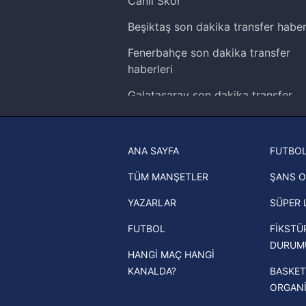
Canlı Skor
Çerezlere ilişkin tercihlerinizi 
Beşiktaş son dakika transfer haber
butonuna tıklayabilir,
Çerez Bi
Fenerbahçe son dakika transfer
6698 sayılı Kişisel Verilerin 
haberleri
mevzuata uygun olarak kullanılan
Galatasaray son dakika transfer
haberleri
Trabzonspor son dakika transfer
ANA SAYFA
FUTBOL
haberleri
TÜM MANŞETLER
ŞANS O
Trendyol Süper Lig haberleri
YAZARLAR
SÜPER 
Ziraat Türkiye Kupası haberleri
FUTBOL
FİKSTÜ
UEFA Şampiyonlar Ligi haberleri
DURUM
HANGİ MAÇ HANGİ
UEFA Avrupa Ligi haberleri
KANALDA?
BASKET
UEFA Konferans Ligi haberleri
ORGAN