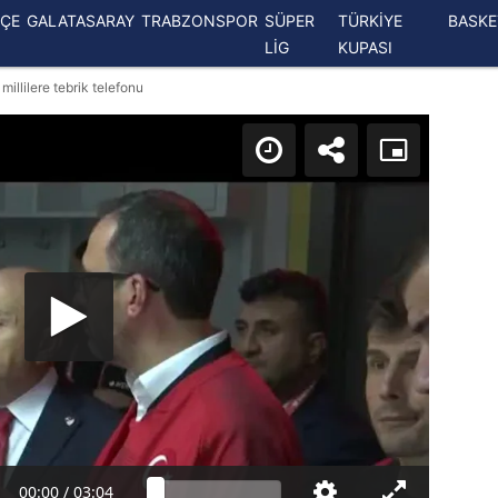
ÇE
GALATASARAY
TRABZONSPOR
SÜPER
TÜRKİYE
BASK
LİG
KUPASI
llilere tebrik telefonu
00:00
/
03:04