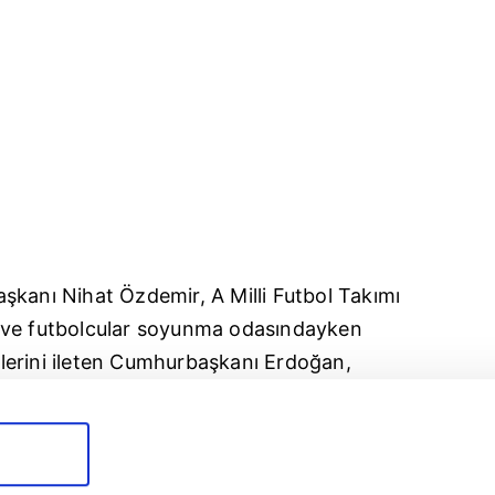
kanı Nihat Özdemir, A Milli Futbol Takımı
 ve futbolcular soyunma odasındayken
lerini ileten Cumhurbaşkanı Erdoğan,
ndan futbolcuların kahraman Mehmetçiğe
ı bulduğunu belirtti.