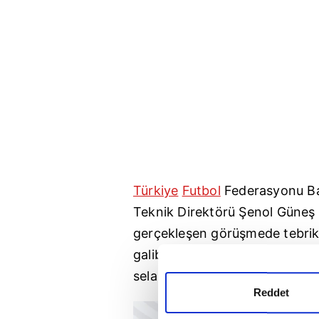
Türkiye
Futbol
Federasyonu Baş
Teknik Direktörü Şenol Güneş
gerçekleşen görüşmede tebrik
galibiyeti getiren golün ardı
selam göndermelerini de anlaml
Reddet