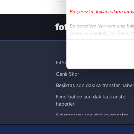
Bu çerezler, kullanıcıların tara
HER YERDE
Bu çerezlere izin vermeniz halin
deneyimi yaşatabiliriz. Bunu y
içerikleri sunabilmek adına el
noktasında tek gelir kalemimiz 
Her halükârda, kullanıcılar, bu 
FitYAŞA
Canlı Skor
Sizlere daha iyi bir hizmet sun
çerezler vasıtasıyla çeşitli kiş
Beşiktaş son dakika transfer haber
amacıyla kullanılmaktadır. Diğer
Fenerbahçe son dakika transfer
reklam/pazarlama faaliyetlerinin
haberleri
Çerezlere ilişkin tercihlerinizi 
Galatasaray son dakika transfer
butonuna tıklayabilir,
Çerez Bi
haberleri
Trabzonspor son dakika transfer
6698 sayılı Kişisel Verilerin 