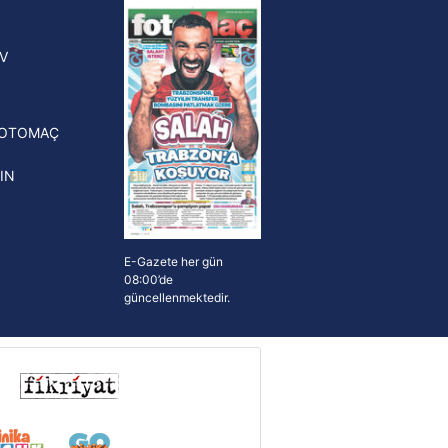
yonluk yüzüğü verilecek
n Crespo, Meksika Ligi
V
erinden Atlas'ın yeni teknik
törü oldu
FOTOMAÇ
IN
E-Gazete her gün
08:00’de
güncellenmektedir.