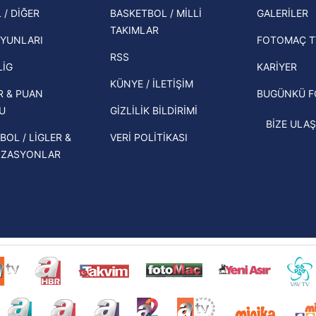
şampi
 / DİĞER
BASKETBOL / MİLLİ
GALERİLER
 çerezlerle ilgili bilgi almak için lütfen
tıklayınız
.
İspanya-Arjantin finalinin ardından dış
TAKIMLAR
Herna
basından gündem olan manşetler!
YUNLARI
FOTOMAÇ T
ekipl
RSS
Beşiktaş'ın UEFA Avrupa Ligi'nde 3. Ön
direk
LİG
KARİYER
Eleme Turu muhtemel rakipleri belli
KÜNYE / İLETİŞİM
R & PUAN
BUGÜNKÜ 
oldu!
U
GİZLİLİK BİLDİRİMİ
BİZE ULAŞ
BOL / LİGLER &
VERİ POLİTİKASI
İZASYONLAR