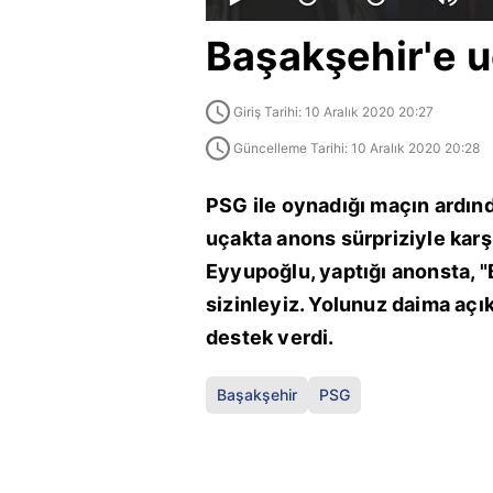
Başakşehir'e u
Giriş Tarihi: 10 Aralık 2020 20:27
Güncelleme Tarihi: 10 Aralık 2020 20:28
PSG ile oynadığı maçın ardın
uçakta anons sürpriziyle karşı
Eyyupoğlu, yaptığı anonsta, 
sizinleyiz. Yolunuz daima açık
destek verdi.
Başakşehir
PSG