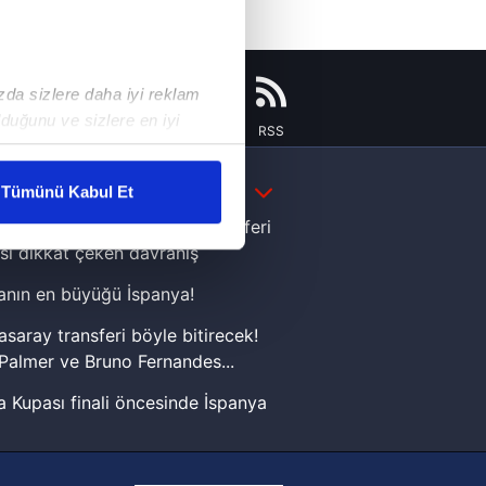
ızda sizlere daha iyi reklam
duğunu ve sizlere en iyi
Instagram
Flipboard
Youtube
RSS
liyetlerimizi karşılamak
DAHA FAZLA
Tümünü Kabul Et
ar gösterilmeyecektir."
e Yamal'dan Dünya Kupası zaferi
sı dikkat çeken davranış
çerezler kullanılmaktadır. Bu
nın en büyüğü İspanya!
u hizmetlerinin sunulması
i ve sizlere yönelik
asaray transferi böyle bitirecek!
nılacaktır.
Palmer ve Bruno Fernandes...
 Kupası finali öncesinde İspanya
kin detaylı bilgi için Ayarlar
sinde can sıkan gelişme!
FIFA Dünya Kupası'nı kazanana
ak ve sitemizde ilgili