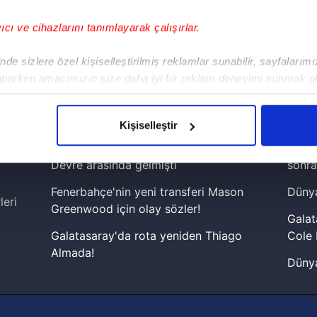
yıcı ve cihazlarını tanımlayarak çalışırlar.
!
de sizlere özel kişiselleştirilmiş reklamlar sunabilir, sayfalarım
aparken amacımızın size daha iyi bir reklam deneyimi sunmak ol
iPhone
Android
iPad
Facebook
X
NSosyal
imizden gelen çabayı gösterdiğimizi ve bu noktada, reklamların ma
olduğunu sizlere hatırlatmak isteriz.
Kişiselleştir
çerezlere izin vermedikleri takdirde, kullanıcılara hedefli reklaml
Fenerbahçe'de sürpriz ayrılık ihtimali!
Lamin
Devre arasında gelmişti
sonra
abilmek için İnternet Sitemizde kendimize ve üçüncü kişilere ait 
Fenerbahçe'nin yeni transferi Mason
Dünya
isel verileriniz işlenmekte olup gerekli olan çerezler bilgi toplum
leri
Greenwood için olay sözler!
 çerezler, sitemizin daha işlevsel kılınması ve kişiselleştirilmes
Galat
 yapılması, amaçlarıyla sınırlı olarak açık rızanız dahilinde kulla
Galatasaray'da rota yeniden Thiago
Cole 
Almada!
Dünya
aşağıda yer alan panel vasıtasıyla belirleyebilirsiniz. Çerezlere iliş
Fenerbahçe'nin Şampiyonlar Ligi'nde
cephe
lgilendirme Metnimizi
ziyaret edebilirsiniz.
muhtemel rakibi belli oldu! Gornik
2026 
Zabrze'yi elerlerse...
Korunması Kanunu uyarınca hazırlanmış Aydınlatma Metnimizi okum