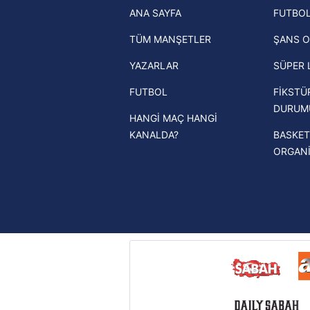
ANA SAYFA
FUTBOL
haberleri
mevzuata uygun olarak kullanılan
TÜM MANŞETLER
ŞANS O
Trendyol Süper Lig haberleri
YAZARLAR
SÜPER 
Ziraat Türkiye Kupası haberleri
FUTBOL
FİKSTÜ
UEFA Şampiyonlar Ligi haberleri
DURUM
HANGİ MAÇ HANGİ
UEFA Avrupa Ligi haberleri
KANALDA?
BASKET
UEFA Konferans Ligi haberleri
ORGAN