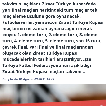
takvimini açıkladı. Ziraat Türkiye Kupası'nda
yarı final maçları haricindeki tüm maçlar tek
Çerezlere ilişkin tercihlerinizi aşağıda yer alan panel
maç eleme usulüne göre oynanacak.
vasıtasıyla belirleyebilirsiniz. Çerezlere ilişkin detaylı bilgi
Futbolseverler, yeni sezon Ziraat Türkiye Kupası
için Ayarlar butonuna tıklayabilir,
Çerez Bilgilendirme
maçlarının ne zaman oynanacağını merak
Metnimizi
ziyaret edebilirsiniz.
ediyor. 1. eleme turu, 2. eleme turu, 3. eleme
6698 sayılı Kişisel Verilerin Korunması Kanunu uyarınca
turu, 4. eleme turu, 5. eleme turu, son 16 turu,
hazırlanmış Aydınlatma Metnimizi okumak ve sitemizde
çeyrek final, yarı final ve final maçlarından
ilgili mevzuata uygun olarak kullanılan çerezlerle ilgili bilgi
oluşacak olan Ziraat Türkiye Kupası
almak için lütfen
tıklayınız
.
mücadelelerinin tarihleri araştırılıyor. İşte,
Türkiye Futbol Federasyonunun açıkladığı
Ziraat Türkiye Kupası maçları takvimi...
Giriş Tarihi: 06 Ağustos 2026 11:16