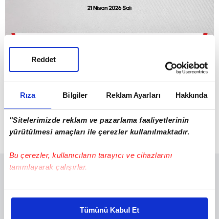
Reddet
Rıza
Bilgiler
Reklam Ayarları
Hakkında
"Sitelerimizde reklam ve pazarlama faaliyetlerinin
yürütülmesi amaçları ile çerezler kullanılmaktadır.
Bu çerezler, kullanıcıların tarayıcı ve cihazlarını
tanımlayarak çalışırlar.
Bu çerezlere izin vermeniz halinde sizlere özel
kişiselleştirilmiş reklamlar sunabilir, sayfalarımızda sizlere
Tümünü Kabul Et
daha iyi reklam deneyimi yaşatabiliriz. Bunu yaparken