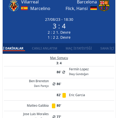
Villarreal
Barcelona
Marcelino
Flick, Hansi
27/08/23 - 18:30
3 : 4
2 : 2 1. Devre
1 : 2 2. Devre
LI DAKIKALAR
CANLI ANLATIM
MAÇ İSTATISTIĞI
SAHA İÇI D
Maç Sonucu
3: 4
Fermín Lopez
86'
İlkay Gündoğan
Ben Brereton
86'
Dani Parejo
82'
Eric Garcia
Matteo Gabbia
80'
Jose Luis Morales
77'