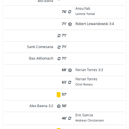
Alex Baena
Ansu Fati
76'
Lamine Yamal
71'
Robert Lewandowski 3:4
71'
Santi Comesana
71'
Ilias Akhomach
71'
68'
Ferran Torres 3:3
Ferran Torres
63'
Oriol Romeu
57'
Alex Baena 3:2
50'
Eric Garcia
46'
Andreas Christensen