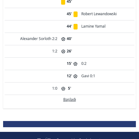
45'
45'
Robert Lewandowski
44'
Lamine Yamal
Alexander Sorloth 2:2
40'
1:2
26'
15'
0:2
12'
Gavi 0:1
1:0
5'
Başladı