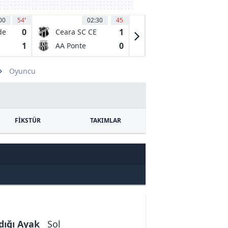
00
54
'
02:30
45
03:00
27
'
0
1
0
de
Ceara SC CE
LDU Quito
1
0
1
AA Ponte
CSD
Preta SP
Independiente
del Valle
Oyuncu
FİKSTÜR
TAKIMLAR
dığı Ayak
Sol