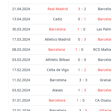
21.04.2024
Real Madrid
3
:
2
Barcelo
13.04.2024
Cadiz
0
:
1
Barcelo
30.03.2024
Barcelona
1
:
0
Las Pal
17.03.2024
Atletico Madrid
0
:
3
Barcelo
08.03.2024
Barcelona
1
:
0
RCD Mallo
03.03.2024
Athletic Bilbao
0
:
0
Barcelo
17.02.2024
Celta de Vigo
1
:
2
Barcelo
11.02.2024
Barcelona
3
:
3
Grana
03.02.2024
Alaves
1
:
3
Barcelo
31.01.2024
Barcelona
1
:
0
CA Osas
27.01.2024
Barcelona
3
:
5
Villarr