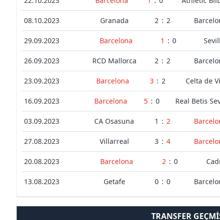
22.10.2023
Barcelona
1
:
0
Athletic Bil
08.10.2023
Granada
2
:
2
Barcelo
29.09.2023
Barcelona
1
:
0
Sevil
26.09.2023
RCD Mallorca
2
:
2
Barcelo
23.09.2023
Barcelona
3
:
2
Celta de V
16.09.2023
Barcelona
5
:
0
Real Betis Sev
03.09.2023
CA Osasuna
1
:
2
Barcelo
27.08.2023
Villarreal
3
:
4
Barcelo
20.08.2023
Barcelona
2
:
0
Cad
13.08.2023
Getafe
0
:
0
Barcelo
TRANSFER GEÇMI