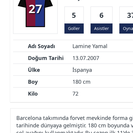
27
5
6
3
Goller
Asistler
Oyn
Adı Soyadı
Lamine Yamal
Doğum Tarihi
13.07.2007
Ülke
İspanya
Boy
180 cm
Kilo
72
Barcelona takımında forvet mevkinde forma g
tarihinde dünyaya gelmiştir. 180 cm boyunda v
sol ayağını kullanmaktadır. Bu sezon ilk 11'd