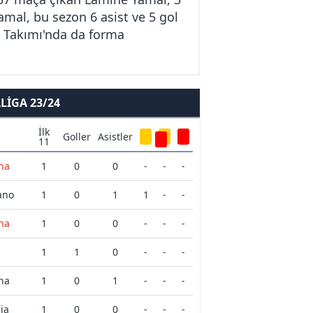
amal, bu sezon 6 asist ve 5 gol
i Takımı'nda da forma
IGA 23/24
İlk
Goller
Asistler
11
na
1
0
0
-
-
-
ano
1
0
1
1
-
-
na
1
0
0
-
-
-
n
1
1
0
-
-
-
na
1
0
1
-
-
-
ia
1
0
0
-
-
-