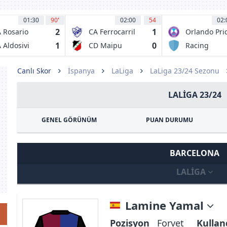
01:30
90
'
02:00
54
02:
2
1
 Rosario
CA Ferrocarril
Orlando Pri
ntral
Midland
1
0
 Aldosivi
CD Maipu
Racing
Louisville FC
Canlı Skor
İspanya
LaLiga
LaLiga 23/24 Sezonu
LALIGA 23/24
GENEL GÖRÜNÜM
PUAN DURUMU
BARCELONA
LALIGA
Lamine Yamal
Pozisyon
Forvet
Kullan