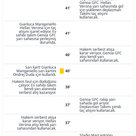
Genoa GFC. Hellas
Verona yarı sahasında gol
41'
için yüklenen deplasman
Takımı taç atışını
kullanacak.
Gianluca Manganiello
Hellas Verona için taç
atışını işaret ediyor. Ev
41'
sahibi takım Genoa GFC
yarı sahasına yerleşmiş
durumda.
Hakem serbest atışa
karar veriyor. Genoa GFC
40'
atışı kendi yarı
sahasından kullanacak.
Sarı kart! Gianluca
Manganiello sarı kartını
40'
Ondrej Duda için kullandı.
Hakem faul için düdüğünü
çalıyor. Ev sahibi takım
38'
kendi yarı alanında
serbest atış kazanıyor.
Genoa GFC rakip yarı
sahada gol arıyor.
37'
Deplasman Takımı şimdi
taç atışını kullanacak.
Hakem serbest atışa
karar veriyor. Hellas
37'
Verona atışı kendi yarı
sahasından kullanacak.
Stadio Marcantonio