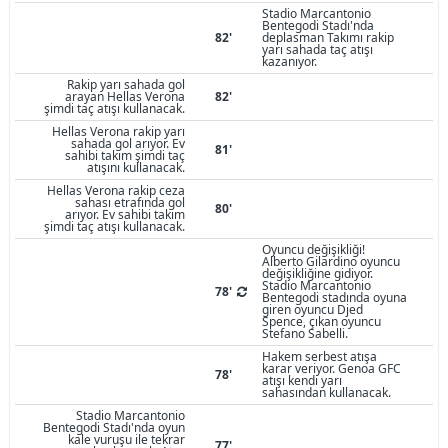
Stadio Marcantonio
Bentegodi Stadı'nda
82'
deplasman Takımı rakip
yarı sahada taç atışı
kazanıyor.
Rakip yarı sahada gol
arayan Hellas Verona
82'
şimdi taç atışı kullanacak.
Hellas Verona rakip yarı
sahada gol arıyor. Ev
81'
sahibi takım şimdi taç
atışını kullanacak.
Hellas Verona rakip ceza
sahası etrafında gol
80'
arıyor. Ev sahibi takım
şimdi taç atışı kullanacak.
Oyuncu değişikliği!
Alberto Gilardino oyuncu
değişikliğine gidiyor.
Stadio Marcantonio
78'
Bentegodi stadında oyuna
giren oyuncu Djed
Spence, çıkan oyuncu
Stefano Sabelli.
Hakem serbest atışa
karar veriyor. Genoa GFC
78'
atışı kendi yarı
sahasından kullanacak.
Stadio Marcantonio
Bentegodi Stadı'nda oyun
kale vuruşu ile tekrar
77'