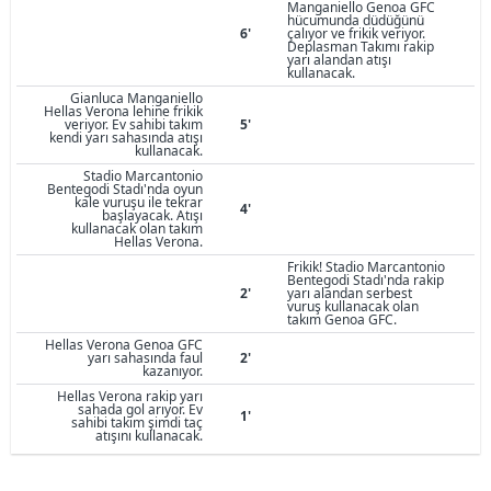
Manganiello Genoa GFC
hücumunda düdüğünü
6'
çalıyor ve frikik veriyor.
Deplasman Takımı rakip
yarı alandan atışı
kullanacak.
Gianluca Manganiello
Hellas Verona lehine frikik
veriyor. Ev sahibi takım
5'
kendi yarı sahasında atışı
kullanacak.
Stadio Marcantonio
Bentegodi Stadı'nda oyun
kale vuruşu ile tekrar
4'
başlayacak. Atışı
kullanacak olan takım
Hellas Verona.
Frikik! Stadio Marcantonio
Bentegodi Stadı'nda rakip
2'
yarı alandan serbest
vuruş kullanacak olan
takım Genoa GFC.
Hellas Verona Genoa GFC
yarı sahasında faul
2'
kazanıyor.
Hellas Verona rakip yarı
sahada gol arıyor. Ev
1'
sahibi takım şimdi taç
atışını kullanacak.