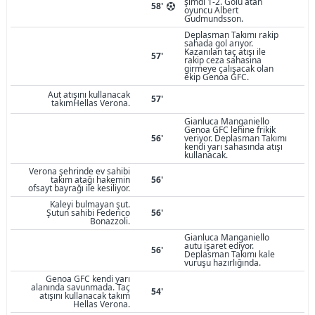
şimdi 1-2. Golü atan
58'
oyuncu Albert
Gudmundsson.
Deplasman Takımı rakip
sahada gol arıyor.
Kazanılan taç atışı ile
57'
rakip ceza sahasına
girmeye çalışacak olan
ekip Genoa GFC.
Aut atışını kullanacak
57'
takımHellas Verona.
Gianluca Manganiello
Genoa GFC lehine frikik
56'
veriyor. Deplasman Takımı
kendi yarı sahasında atışı
kullanacak.
Verona şehrinde ev sahibi
takım atağı hakemin
56'
ofsayt bayrağı ile kesiliyor.
Kaleyi bulmayan şut.
Şutun sahibi Federico
56'
Bonazzoli.
Gianluca Manganiello
autu işaret ediyor.
56'
Deplasman Takımı kale
vuruşu hazırlığında.
Genoa GFC kendi yarı
alanında savunmada. Taç
54'
atışını kullanacak takım
Hellas Verona.