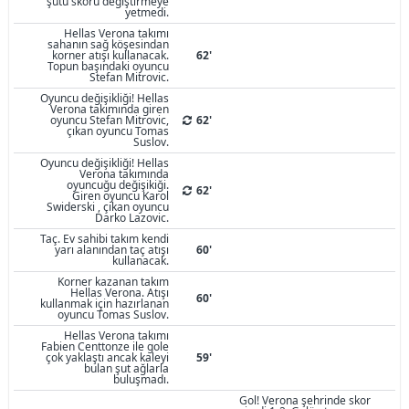
şutu skoru değiştirmeye
yetmedi.
Hellas Verona takımı
sahanın sağ köşesindan
korner atışı kullanacak.
62'
Topun başındaki oyuncu
Stefan Mitrovic.
Oyuncu değişikliği! Hellas
Verona takımında giren
oyuncu Stefan Mitrovic,
62'
çıkan oyuncu Tomas
Suslov.
Oyuncu değişikliği! Hellas
Verona takımında
oyuncuğu değişikiği.
62'
Giren oyuncu Karol
Swiderski , çıkan oyuncu
Darko Lazovic.
Taç. Ev sahibi takım kendi
yarı alanından taç atışı
60'
kullanacak.
Korner kazanan takım
Hellas Verona. Atışı
60'
kullanmak için hazırlanan
oyuncu Tomas Suslov.
Hellas Verona takımı
Fabien Centtonze ile gole
çok yaklaştı ancak kaleyi
59'
bulan şut ağlarla
buluşmadı.
Gol! Verona şehrinde skor