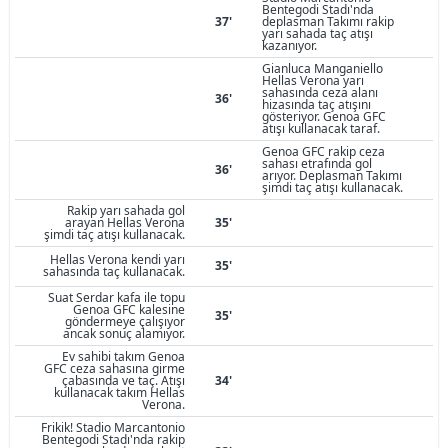
Bentegodi Stadı'nda
37'
deplasman Takımı rakip
yarı sahada taç atışı
kazanıyor.
Gianluca Manganiello
Hellas Verona yarı
sahasında ceza alanı
36'
hizasında taç atışını
gösteriyor. Genoa GFC
atışı kullanacak taraf.
Genoa GFC rakip ceza
sahası etrafında gol
36'
arıyor. Deplasman Takımı
şimdi taç atışı kullanacak.
Rakip yarı sahada gol
arayan Hellas Verona
35'
şimdi taç atışı kullanacak.
Hellas Verona kendi yarı
35'
sahasında taç kullanacak.
Suat Serdar kafa ile topu
Genoa GFC kalesine
35'
göndermeye çalışıyor
ancak sonuç alamıyor.
Ev sahibi takım Genoa
GFC ceza sahasına girme
çabasında ve taç. Atışı
34'
kullanacak takım Hellas
Verona.
Frikik! Stadio Marcantonio
Bentegodi Stadı'nda rakip