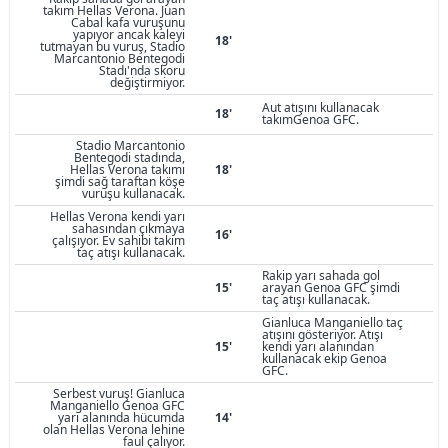
takım Hellas Verona. Juan
Cabal kafa vuruşunu
yapıyor ancak kaleyi
18'
tutmayan bu vuruş, Stadio
Marcantonio Bentegodi
Stadı'nda skoru
değiştirmiyor.
Aut atışını kullanacak
18'
takımGenoa GFC.
Stadio Marcantonio
Bentegodi stadında,
Hellas Verona takımı
18'
şimdi sağ taraftan köşe
vuruşu kullanacak.
Hellas Verona kendi yarı
sahasından çıkmaya
16'
çalışıyor. Ev sahibi takım
taç atışı kullanacak.
Rakip yarı sahada gol
15'
arayan Genoa GFC şimdi
taç atışı kullanacak.
Gianluca Manganiello taç
atışını gösteriyor. Atışı
15'
kendi yarı alanından
kullanacak ekip Genoa
GFC.
Serbest vuruş! Gianluca
Manganiello Genoa GFC
yarı alanında hücumda
14'
olan Hellas Verona lehine
faul çalıyor.