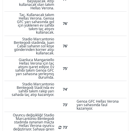
başlayacak. Atışı
kullanacak olan takım
Hellas Verona.
Taç. Kullanacak takım
Hellas Verona. Genoa
GFC yarı sahasında gol
76'
için yüklenen ev sahibi
takım taç atışını
kullanacak.
Stadio Marcantonio
Bentegodi stadında, Juan
Cabal sahanın sol köşe
76'
gönderinden korner atışı
kullanacak.
Gianluca Manganiello
Hellas Verona için taç
atışını işaret ediyor. Ev
75'
sahibi takım Genoa GFC
yarı sahasına yerleşmiş
durumda.
Stadio Marcantonio
Bentegodi Stadı'nda ev
74'
sahibi takım rakip yarı
sahada taç atışı kazanıyor.
Genoa GFC Hellas Verona
73'
yarı sahasında faul
kazanıyor.
Oyuncu değişikliği! Stadio
Marcantonio Bentegodi
stadında oynanan maçta
Hellas Verona oyuncu
73'
değiştiriyor. Sahaya giren