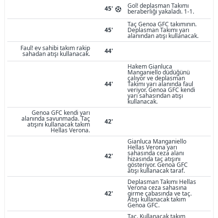
Gol! deplasman Takımı
45'
beraberliği yakaladı. 1-1.
Taç Genoa GFC takımının.
45'
Deplasman Takımı yarı
alanından atışı kullanacak.
Faul! ev sahibi takım rakip
44'
sahadan atışı kullanacak.
Hakem Gianluca
Manganiello düdüğünü
çalıyor ve deplasman
44'
Takımı yarı alanında faul
veriyor. Genoa GFC kendi
yarı sahasından atışı
kullanacak.
Genoa GFC kendi yarı
alanında savunmada. Taç
42'
atışını kullanacak takım
Hellas Verona.
Gianluca Manganiello
Hellas Verona yarı
sahasında ceza alanı
42'
hizasında taç atışını
gösteriyor. Genoa GFC
atışı kullanacak taraf.
Deplasman Takımı Hellas
Verona ceza sahasına
42'
girme çabasında ve taç.
Atışı kullanacak takım
Genoa GFC.
Taç. Kullanacak takım