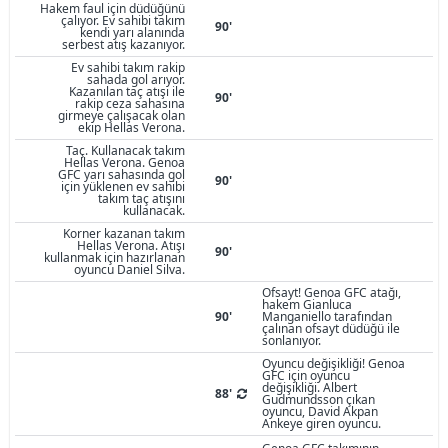
Hakem faul için düdüğünü
çalıyor. Ev sahibi takım
90'
kendi yarı alanında
serbest atış kazanıyor.
Ev sahibi takım rakip
sahada gol arıyor.
Kazanılan taç atışı ile
90'
rakip ceza sahasına
girmeye çalışacak olan
ekip Hellas Verona.
Taç. Kullanacak takım
Hellas Verona. Genoa
GFC yarı sahasında gol
90'
için yüklenen ev sahibi
takım taç atışını
kullanacak.
Korner kazanan takım
Hellas Verona. Atışı
90'
kullanmak için hazırlanan
oyuncu Daniel Silva.
Ofsayt! Genoa GFC atağı,
hakem Gianluca
90'
Manganiello tarafından
çalınan ofsayt düdüğü ile
sonlanıyor.
Oyuncu değişikliği! Genoa
GFC için oyuncu
değişikliği. Albert
88'
Gudmundsson çıkan
oyuncu, David Akpan
Ankeye giren oyuncu.