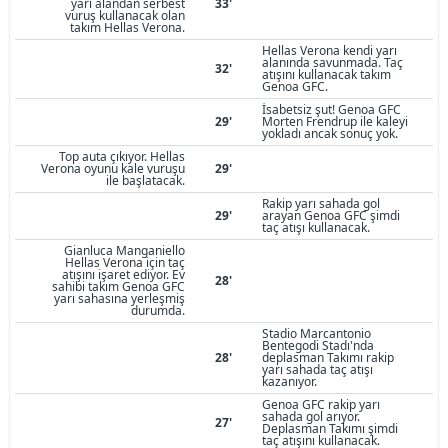
yarı alandan serbest
33'
vuruş kullanacak olan
takım Hellas Verona.
Hellas Verona kendi yarı
alanında savunmada. Taç
32'
atışını kullanacak takım
Genoa GFC.
İsabetsiz şut! Genoa GFC
29'
Morten Frendrup ile kaleyi
yokladı ancak sonuç yok.
Top auta çıkıyor. Hellas
Verona oyunu kale vuruşu
29'
ile başlatacak.
Rakip yarı sahada gol
29'
arayan Genoa GFC şimdi
taç atışı kullanacak.
Gianluca Manganiello
Hellas Verona için taç
atışını işaret ediyor. Ev
28'
sahibi takım Genoa GFC
yarı sahasına yerleşmiş
durumda.
Stadio Marcantonio
Bentegodi Stadı'nda
28'
deplasman Takımı rakip
yarı sahada taç atışı
kazanıyor.
Genoa GFC rakip yarı
sahada gol arıyor.
27'
Deplasman Takımı şimdi
taç atışını kullanacak.