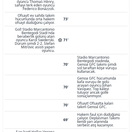
oyuncu Thomas Henry,
sahayı terk eden oyuncu
Federico Bonazzoli.
Ofsayt! ev sahibi takım
hücumunda orta hakem
73'
ofsayt düdüğünü çalıyor.
Gol! Stadio Marcantonio
Bentegodi Stadı'nda
beraberlik golünü atan
oyuncu Karol Swiderski.
71'
Durum şimdi 2-2. Stefan
Mitrovic asisti yapan
oyuncu.
Stadio Marcantonio
Bentegodi stadında,
70'
Genoa GFC takımı şimdi
sol taraftan köşe vuruşu
kullanacak.
Genoa GFC hücumunda
kafa vuruşu ile golü
arayan oyuncu Johan
70'
Vasquez. Top kaleyi
tutuyor ancak golle
sonuçlanmıyor.
Ofsayt! Ofsaytta kalan
70'
takım Genoa GFC.
Hakem faul için düdüğünü
çalıyor. Deplasman Takımı
69'
kendi yarı alanında
serbest atış kazanıyor.
Sarı kart! Hellas Verona