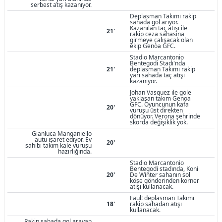
serbest atış kazanıyor.
Deplasman Takımı rakip
sahada gol arıyor.
Kazanılan taç atışı ile
21'
rakip ceza sahasına
girmeye çalışacak olan
ekip Genoa GFC.
Stadio Marcantonio
Bentegodi Stadı'nda
21'
deplasman Takımı rakip
yarı sahada taç atışı
kazanıyor.
Johan Vasquez ile gole
yaklaşan takım Genoa
GFC. Oyuncunun kafa
20'
vuruşu üst direkten
dönüyor. Verona şehrinde
skorda değişiklik yok.
Gianluca Manganiello
autu işaret ediyor. Ev
20'
sahibi takım kale vuruşu
hazırlığında.
Stadio Marcantonio
Bentegodi stadında, Koni
20'
De Winter sahanın sol
köşe gönderinden korner
atışı kullanacak.
Faul! deplasman Takımı
18'
rakip sahadan atışı
kullanacak.
Rakip sahada gol arayan