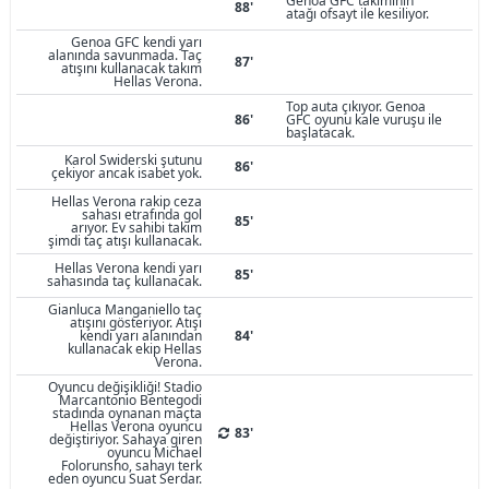
Genoa GFC takımının
88'
atağı ofsayt ile kesiliyor.
Genoa GFC kendi yarı
alanında savunmada. Taç
87'
atışını kullanacak takım
Hellas Verona.
Top auta çıkıyor. Genoa
86'
GFC oyunu kale vuruşu ile
başlatacak.
Karol Swiderski şutunu
86'
çekiyor ancak isabet yok.
Hellas Verona rakip ceza
sahası etrafında gol
85'
arıyor. Ev sahibi takım
şimdi taç atışı kullanacak.
Hellas Verona kendi yarı
85'
sahasında taç kullanacak.
Gianluca Manganiello taç
atışını gösteriyor. Atışı
kendi yarı alanından
84'
kullanacak ekip Hellas
Verona.
Oyuncu değişikliği! Stadio
Marcantonio Bentegodi
stadında oynanan maçta
Hellas Verona oyuncu
83'
değiştiriyor. Sahaya giren
oyuncu Michael
Folorunsho, sahayı terk
eden oyuncu Suat Serdar.