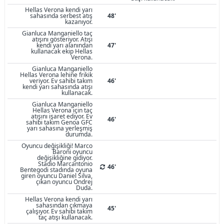
Hellas Verona kendi yarı
sahasında serbest atış
48'
kazanıyor.
Gianluca Manganiello taç
atışını gösteriyor. Atışı
kendi yarı alanından
47'
kullanacak ekip Hellas
Verona.
Gianluca Manganiello
Hellas Verona lehine frikik
veriyor. Ev sahibi takım
46'
kendi yarı sahasında atışı
kullanacak.
Gianluca Manganiello
Hellas Verona için taç
atışını işaret ediyor. Ev
46'
sahibi takım Genoa GFC
yarı sahasına yerleşmiş
durumda.
Oyuncu değişikliği! Marco
Baroni oyuncu
değişikliğine gidiyor.
Stadio Marcantonio
46'
Bentegodi stadında oyuna
giren oyuncu Daniel Silva,
çıkan oyuncu Ondrej
Duda.
Hellas Verona kendi yarı
sahasından çıkmaya
45'
çalışıyor. Ev sahibi takım
taç atışı kullanacak.