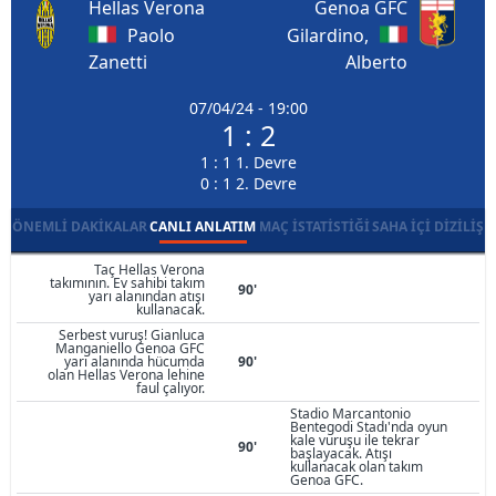
Hellas Verona
Genoa GFC
Paolo
Gilardino,
Zanetti
Alberto
07/04/24 - 19:00
1 : 2
1 : 1 1. Devre
0 : 1 2. Devre
ÖNEMLI DAKIKALAR
CANLI ANLATIM
MAÇ İSTATISTIĞI
SAHA İÇI DIZILIŞ
Taç Hellas Verona
takımının. Ev sahibi takım
90'
yarı alanından atışı
kullanacak.
Serbest vuruş! Gianluca
Manganiello Genoa GFC
yarı alanında hücumda
90'
olan Hellas Verona lehine
faul çalıyor.
Stadio Marcantonio
Bentegodi Stadı'nda oyun
kale vuruşu ile tekrar
90'
başlayacak. Atışı
kullanacak olan takım
Genoa GFC.