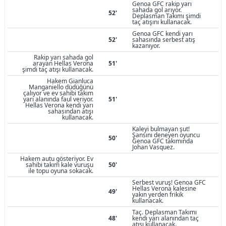
Genoa GFC rakip yarı
sahada gol arıyor.
52'
Deplasman Takımı şimdi
taç atışını kullanacak.
Genoa GFC kendi yarı
52'
sahasında serbest atış
kazanıyor.
Rakip yarı sahada gol
arayan Hellas Verona
51'
şimdi taç atışı kullanacak.
Hakem Gianluca
Manganiello düdüğünü
çalıyor ve ev sahibi takım
yarı alanında faul veriyor.
51'
Hellas Verona kendi yarı
sahasından atışı
kullanacak.
Kaleyi bulmayan şut!
Şansını deneyen oyuncu
50'
Genoa GFC takımında
Johan Vasquez.
Hakem autu gösteriyor. Ev
sahibi takım kale vuruşu
50'
ile topu oyuna sokacak.
Serbest vuruş! Genoa GFC
Hellas Verona kalesine
49'
yakın yerden frikik
kullanacak.
Taç. Deplasman Takımı
48'
kendi yarı alanından taç
atışı kullanacak.