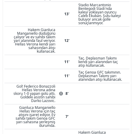
Stadio Marcantonio
Bentegodi Stadı'nda
kaleyi yoklayan oyuncu
13'
Caleb Ekuban. Şutu kaleyi
buluyor ancak golle
sonuçlanmıyor.
Hakem Gianluca
Manganiello düdüğünü
çalıyor ve ev sahibi takım
yarı alanında faul veriyor.
12'
Hellas Verona kendi yarı
sahasından atışı
kullanacak.
Taç. Deplasman Takımı
11'
kendi yarı alanından taç
atışı kullanacak.
Taç Genoa GFC takımının.
11'
Deplasman Takımı yarı
alanından atışı kullanacak.
Gol! Federico Bonazzoli
Hellas Verona adına
skoru 1-0 yapan golü attı.
8'
Goldeki asistin sahibi
Darko Lazovic.
Gianluca Manganiello
Hellas Verona için taç
atışını işaret ediyor. Ev
7'
sahibi takım Genoa GFC
yarı sahasına yerleşmiş
durumda.
Hakem Gianluca