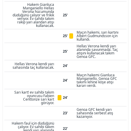
Hakem Gianluca
Manganiello Hellas
Verona hücumunda
düdüğünü çalıyor ve frikik
25'
veriyor. Ev sahibi takım
rakip yarı alandan atışı
kullanacak.
Maçın hakemi, sarı kartını
25'
Albert Gudmundsson için
kullandı.
Hellas Verona kendi yarı
alanında savunmada. Taç
25'
atışını kullanacak takım
Genoa GFC.
Hellas Verona kendi yarı
24'
sahasında taç kullanacak.
Maçın hakemi Gianluca
Manganiello, Genoa GFC
24'
takımı lehine köşe atışı
kararı verdi.
Sarı kart! ev sahibi takım
oyuncusu Fabien
24'
Centtonze sarı kart
görüyor.
Genoa GFC kendi yarı
23'
sahasında serbest atış
kazanıyor.
Hakem faul için düdüğünü
çalıyor. Ev sahibi takım
22'
kendi yarı alanında