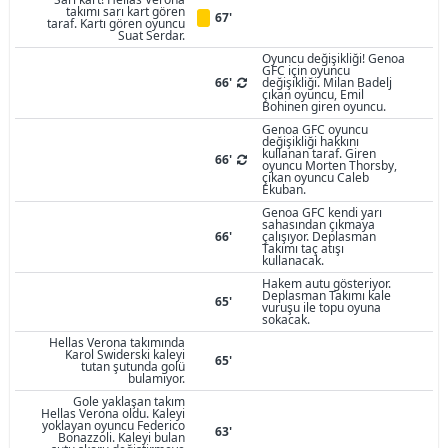
takımı sarı kart gören
67'
taraf. Kartı gören oyuncu
Suat Serdar.
Oyuncu değişikliği! Genoa
GFC için oyuncu
66'
değişikliği. Milan Badelj
çıkan oyuncu, Emil
Bohinen giren oyuncu.
Genoa GFC oyuncu
değişikliği hakkını
kullanan taraf. Giren
66'
oyuncu Morten Thorsby,
çıkan oyuncu Caleb
Ekuban.
Genoa GFC kendi yarı
sahasından çıkmaya
66'
çalışıyor. Deplasman
Takımı taç atışı
kullanacak.
Hakem autu gösteriyor.
Deplasman Takımı kale
65'
vuruşu ile topu oyuna
sokacak.
Hellas Verona takımında
Karol Swiderski kaleyi
65'
tutan şutunda golü
bulamıyor.
Gole yaklaşan takım
Hellas Verona oldu. Kaleyi
yoklayan oyuncu Federico
63'
Bonazzoli. Kaleyi bulan