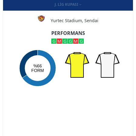
J. LIG KUPASI
Yurtec Stadium, Sendai
PERFORMANS
G
M
G
G
M
G
%66
FORM