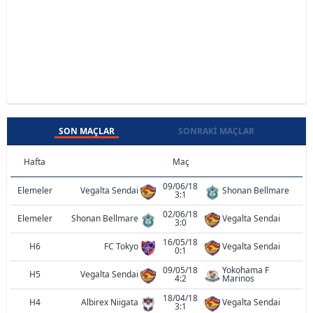
SON MAÇLAR
SONRAKI MAÇLAR
Hafta
Maç
09/06/18
Elemeler
Vegalta Sendai
Shonan Bellmare
3:1
02/06/18
Elemeler
Shonan Bellmare
Vegalta Sendai
3:0
16/05/18
H6
FC Tokyo
Vegalta Sendai
0:1
09/05/18
Yokohama F
H5
Vegalta Sendai
4:2
Marinos
18/04/18
H4
Albirex Niigata
Vegalta Sendai
3:1