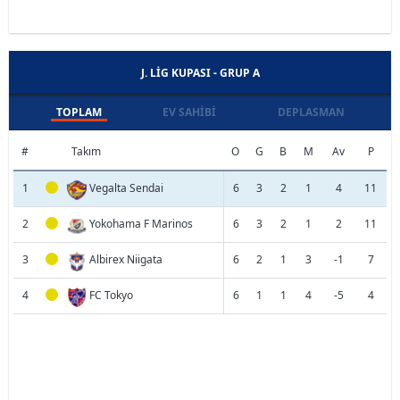
J. LIG KUPASI - GRUP A
TOPLAM
EV SAHIBI
DEPLASMAN
#
Takım
O
G
B
M
Av
P
1
Vegalta Sendai
6
3
2
1
4
11
2
Yokohama F Marinos
6
3
2
1
2
11
3
Albirex Niigata
6
2
1
3
-1
7
4
FC Tokyo
6
1
1
4
-5
4