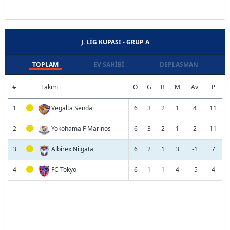
J. LIG KUPASI - GRUP A
TOPLAM
EV SAHIBI
DEPLASMAN
#
Takım
O
G
B
M
Av
P
1
Vegalta Sendai
6
3
2
1
4
11
2
Yokohama F Marinos
6
3
2
1
2
11
3
Albirex Niigata
6
2
1
3
-1
7
4
FC Tokyo
6
1
1
4
-5
4