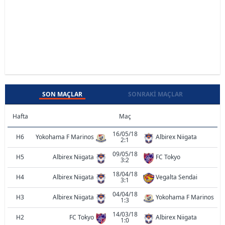
SON MAÇLAR
SONRAKI MAÇLAR
Hafta
Maç
16/05/18
H6
Yokohama F Marinos
Albirex Niigata
2:1
09/05/18
H5
Albirex Niigata
FC Tokyo
3:2
18/04/18
H4
Albirex Niigata
Vegalta Sendai
3:1
04/04/18
H3
Albirex Niigata
Yokohama F Marinos
1:3
14/03/18
H2
FC Tokyo
Albirex Niigata
1:0