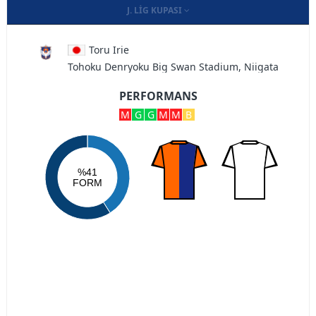
J. LIG KUPASI
Toru Irie
Tohoku Denryoku Big Swan Stadium, Niigata
PERFORMANS
M
G
G
M
M
B
%41
FORM