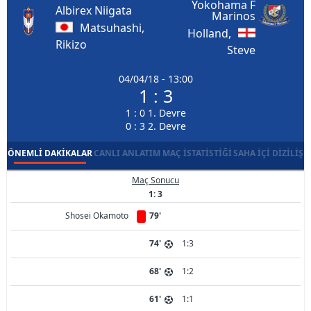
Yokohama F
Albirex Niigata
Marinos
Matsuhashi,
Holland,
Rikizo
Steve
04/04/18 - 13:00
1 : 3
1 : 0 1. Devre
0 : 3 2. Devre
ÖNEMLI DAKIKALAR
CANLI ANLATIM
MAÇ İSTATISTIĞI
SAHA İÇI DIZILIŞ
Maç Sonucu
1: 3
Shosei Okamoto
79'
74'
1:3
68'
1:2
61'
1:1