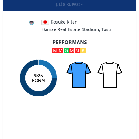
J. LIG KUPASI
Kosuke Kitani
Ekimae Real Estate Stadium, Tosu
PERFORMANS
M
M
G
M
M
B
%25
FORM