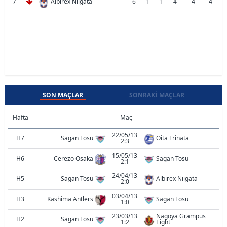
7
Albirex Niigata
6
1
1
4
-4
4
SON MAÇLAR
SONRAKI MAÇLAR
Hafta
Maç
22/05/13
H7
Sagan Tosu
Oita Trinata
2:3
15/05/13
H6
Cerezo Osaka
Sagan Tosu
2:1
24/04/13
H5
Sagan Tosu
Albirex Niigata
2:0
03/04/13
H3
Kashima Antlers
Sagan Tosu
1:0
23/03/13
Nagoya Grampus
H2
Sagan Tosu
1:2
Eight