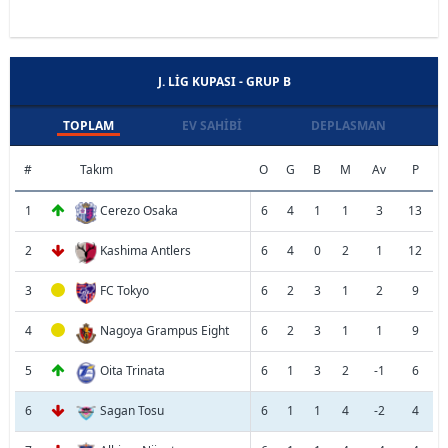
J. LIG KUPASI - GRUP B
TOPLAM
EV SAHIBI
DEPLASMAN
#
Takım
O
G
B
M
Av
P
1
Cerezo Osaka
6
4
1
1
3
13
2
Kashima Antlers
6
4
0
2
1
12
3
FC Tokyo
6
2
3
1
2
9
4
Nagoya Grampus Eight
6
2
3
1
1
9
5
Oita Trinata
6
1
3
2
-1
6
6
Sagan Tosu
6
1
1
4
-2
4