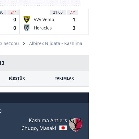
30
21
'
21:00
77
'
0
1
VVV Venlo
0
3
Heracles
Almelo
13 Sezonu
Albirex Niigata - Kashima
13
FİKSTÜR
TAKIMLAR
0
Kashima Antlers
Chugo, Masaki