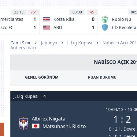
23:15
75
'
00:00
45
00:
1
0
merciantes
Kosta Rika
Rubio Nu
idos
1
1
sco FC
ABD
CD Recoleta
Canlı Skor
Japonya
J. Lig Kupası
Nabisco Açık 20
Antlers maçı
NABISCO AÇIK 20
GENEL GÖRÜNÜM
PUAN DURUMU
J. Lig Kupası | 4
10/04/13 - 13:0
1 : 2
Albirex Niigata
Matsuhashi, Rikizo
0 : 2 1. Devre
1 : 0 2. Devre