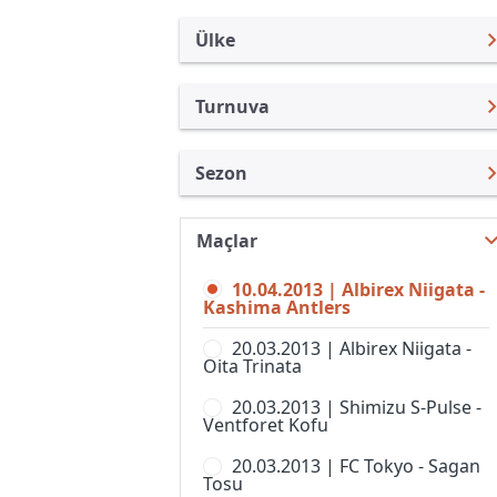
Ülke
Turnuva
Japonya
J. Lig Kupası
Sezon
Türkiye
Emperor Kupası
Nabisco Açık 2013
Uluslararası
J.Lig 2
Maçlar
J. Lig Kupası 2026
Uluslararası Kulüpler
J.Lig 3
10.04.2013 | Albirex Niigata -
J. Lig Kupası 2025
Turkiye
Kashima Antlers
J.Ligi
J. Lig Kupası 2024
İngiltere
20.03.2013 | Albirex Niigata -
Japonya Futbol Ligi
Oita Trinata
J. Lig Kupası 2023
İspanya
J-Ligi Yeni Yıl Kupası
20.03.2013 | Shimizu S-Pulse -
J. Lig Kupası 2022
Almanya Amatör
Ventforet Kofu
Nadeshiko Ligi, 1. Lig, Kadınlar
J. Lig Kupası 2021
Fransa
20.03.2013 | FC Tokyo - Sagan
Süper Kupa
Tosu