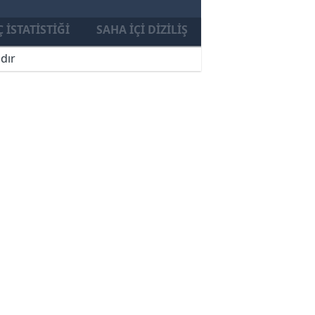
 İSTATISTIĞI
SAHA İÇI DIZILIŞ
dır