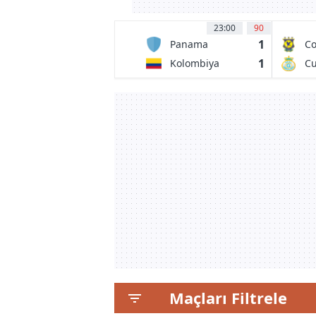
23:00
90
1
Panama
Co
Un
1
Kolombiya
Cu
Maçları Filtrele