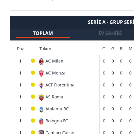
SERIE A - GRUP SER
TOPLAM
EV SAHIBI
Poz
Takım
O
G
B
M
1
AC Milan
0
0
0
0
1
AC Monza
0
0
0
0
1
ACF Fiorentina
0
0
0
0
1
AS Roma
0
0
0
0
1
Atalanta BC
0
0
0
0
1
Bologna FC
0
0
0
0
1
Cagliari Calcio
0
0
0
0