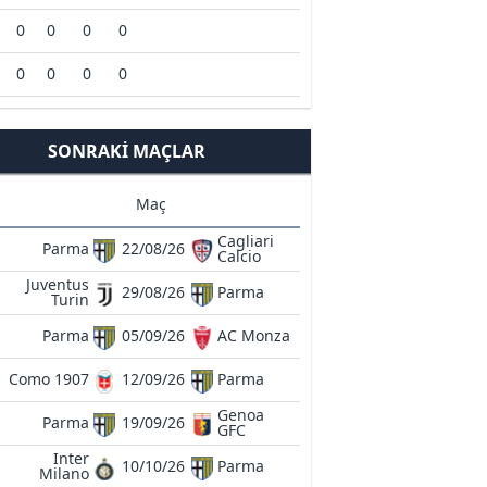
0
0
0
0
0
0
0
0
SONRAKI MAÇLAR
Maç
Cagliari
Parma
22/08/26
Calcio
Juventus
29/08/26
Parma
Turin
Parma
05/09/26
AC Monza
Como 1907
12/09/26
Parma
Genoa
Parma
19/09/26
GFC
Inter
10/10/26
Parma
Milano