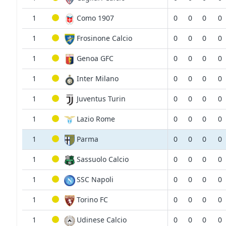
1
Como 1907
0
0
0
0
1
Frosinone Calcio
0
0
0
0
1
Genoa GFC
0
0
0
0
1
Inter Milano
0
0
0
0
1
Juventus Turin
0
0
0
0
1
Lazio Rome
0
0
0
0
1
Parma
0
0
0
0
1
Sassuolo Calcio
0
0
0
0
1
SSC Napoli
0
0
0
0
1
Torino FC
0
0
0
0
1
Udinese Calcio
0
0
0
0