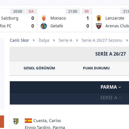
20:00
DA
21:00
90
21:
0
1
 Salzburg
Monaco
Lanzarote
0
0
fos FC
Getafe
Arenas Club
Getxo
Canlı Skor
İtalya
Serie A
Serie A 26/27 Sezonu
SERIE A 26/27
GENEL GÖRÜNÜM
PUAN DURUMU
PARMA
SERIE A
Cuesta, Carlos
Ennio Tardini, Parma