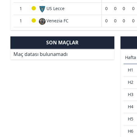
1
US Lecce
0
0
0
0
1
Venezia FC
0
0
0
0
SON MAÇLAR
Maç datası bulunamadı
Hafta
H1
H2
H3
H4
H5
H6