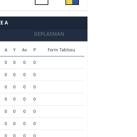
IE A
DEPLASMAN
A
Y
Av
P
Form Tablosu
0
0
0
0
0
0
0
0
0
0
0
0
0
0
0
0
0
0
0
0
0
0
0
0
0
0
0
0