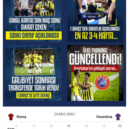
24 AĞU
|
18:45
Roma
Fiorentina
0
15
30
45
60
75
90