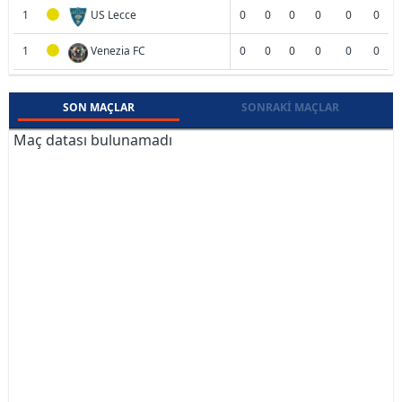
1
US Lecce
0
0
0
0
0
0
1
Venezia FC
0
0
0
0
0
0
SON MAÇLAR
SONRAKI MAÇLAR
Maç datası bulunamadı