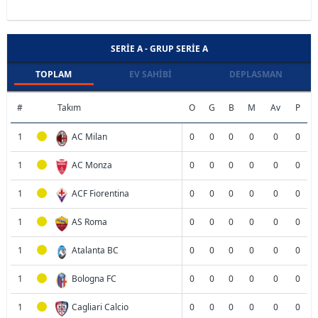
SERIE A - GRUP SERIE A
TOPLAM
EV SAHIBI
DEPLASMAN
#
Takım
O
G
B
M
Av
P
1
AC Milan
0
0
0
0
0
0
1
AC Monza
0
0
0
0
0
0
1
ACF Fiorentina
0
0
0
0
0
0
1
AS Roma
0
0
0
0
0
0
1
Atalanta BC
0
0
0
0
0
0
1
Bologna FC
0
0
0
0
0
0
1
Cagliari Calcio
0
0
0
0
0
0