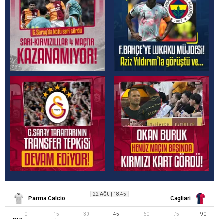
22 AĞU
|
18:45
Parma Calcio
Cagliari
0
15
30
45
60
75
90